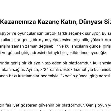
le Kazancınıza Kazanç Katın, Dünyası Si
şiyor ve oyuncular için birçok farklı seçenek sunuyor. Bu 
ullanıcılar geniş bir oyun yelpazesine erişebilir, yüksek oran
 erişim zaman zaman değişebilir ve kullanıcıların güncel giriş
 ve güncel giriş adresini detaylı bir şekilde inceleyeceğiz.
anında geniş bir kitleye hitap eden bir platformdur. Kullanıcı
kanı sağlar. Ayrıca, 7/24 canlı destek hizmetiyle kullanıcıla
nan bazı kısıtlamalar nedeniyle, 1xbet’in güncel giriş adre
ır faaliyet gösteren güvenilir bir platformdur. Geniş oyun ye