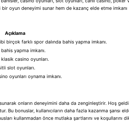
ı bahisler, casino oyunları, slot oyunları, canlı casino, poker
li bir oyun deneyimi sunar hem de kazanç elde etme imkanı 
Açıklama
gibi birçok farklı spor dalında bahis yapma imkanı.
 bahis yapma imkanı.
 klasik casino oyunları.
tli slot oyunları.
asino oyunları oynama imkanı.
 sunarak onların deneyimini daha da zenginleştirir. Hoş gel
. Bu bonuslar, kullanıcıların daha fazla kazanma şansı eld
onusları kullanmadan önce mutlaka şartlarını ve koşullarını d