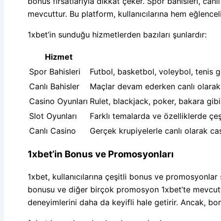
bonus fırsatlarıyla dikkat çeker. Spor bahisleri, canl
mevcuttur. Bu platform, kullanıcılarına hem eğlence
1xbet’in sunduğu hizmetlerden bazıları şunlardır:
Hizmet
Spor Bahisleri
Futbol, basketbol, voleybol, tenis 
Canlı Bahisler
Maçlar devam ederken canlı olarak
Casino Oyunları
Rulet, blackjack, poker, bakara gibi
Slot Oyunları
Farklı temalarda ve özelliklerde çeşi
Canlı Casino
Gerçek krupiyelerle canlı olarak c
1xbet’in Bonus ve Promosyonları
1xbet, kullanıcılarına çeşitli bonus ve promosyonlar
bonusu ve diğer birçok promosyon 1xbet’te mevcuttur
deneyimlerini daha da keyifli hale getirir. Ancak, b