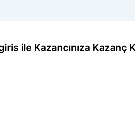
giris ile Kazancınıza Kazanç K