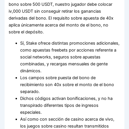
bono sobre 500 USDT, nuestro jugador debe colocar
iv,000 USDT sin conseguir retirar los ganancias
derivadas del bono. El requisito sobre apuesta de 40x
aplica únicamente acerca del monto de el bono, no
sobre el depósito.
Sí, Stake ofrece distintas promociones adicionales,
como apuestas freebets por acciones referente a
social networks, seguros sobre apuestas
combinadas, y recargas mensuales de gente
dinámicos.
Los campos sobre puesta del bono de
recibimiento son 40x sobre el monto de el bono
separado.
Dichos códigos activan bonificaciones, y no ha
transpirado diferentes tipos de ingresos
especiales.
Así­ como con sección de casino acerca de vivo,
los juegos sobre casino resultan transmitidos