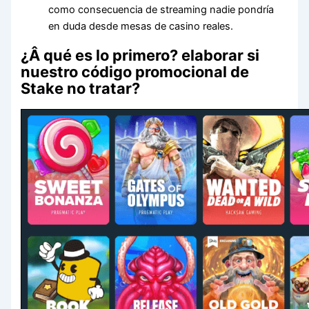
como consecuencia de streaming nadie pondrí­a
en duda desde mesas de casino reales.
¿Â qué es lo primero? elaborar si
nuestro código promocional de
Stake no tratar?