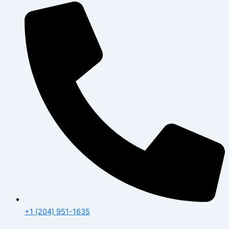
+1 (204) 951-1635