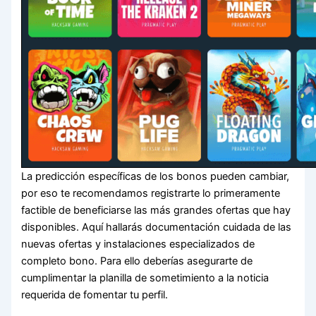
La predicción específicas de los bonos pueden cambiar,
por eso te recomendamos registrarte lo primeramente
factible de beneficiarse las más grandes ofertas que hay
disponibles. Aquí hallarás documentación cuidada de las
nuevas ofertas y instalaciones especializados de
completo bono. Para ello deberías asegurarte de
cumplimentar la planilla de sometimiento a la noticia
requerida de fomentar tu perfil.