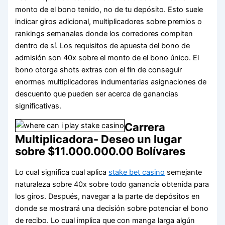
monto de el bono tenido, no de tu depósito. Esto suele
indicar giros adicional, multiplicadores sobre premios o
rankings semanales donde los corredores compiten
dentro de sí. Los requisitos de apuesta del bono de
admisión son 40x sobre el monto de el bono único. El
bono otorga shots extras con el fin de conseguir
enormes multiplicadores indumentarias asignaciones de
descuento que pueden ser acerca de ganancias
significativas.
Carrera
Multiplicadora- Deseo un lugar
sobre $11.000.000.00 Bolívares
Lo cual significa cual aplica
stake bet casino
semejante
naturaleza sobre 40x sobre todo ganancia obtenida para
los giros. Después, navegar a la parte de depósitos en
donde se mostrará una decisión sobre potenciar el bono
de recibo. Lo cual implica que con manga larga algún