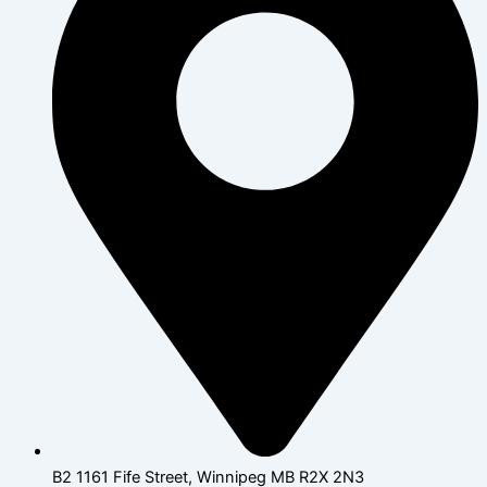
B2 1161 Fife Street, Winnipeg MB R2X 2N3