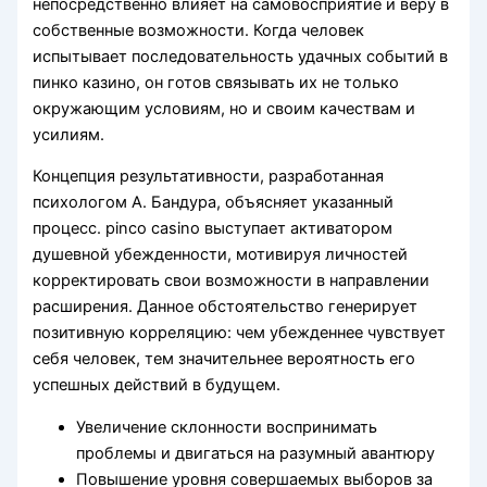
непосредственно влияет на самовосприятие и веру в
собственные возможности. Когда человек
испытывает последовательность удачных событий в
пинко казино, он готов связывать их не только
окружающим условиям, но и своим качествам и
усилиям.
Концепция результативности, разработанная
психологом А. Бандура, объясняет указанный
процесс. pinco casino выступает активатором
душевной убежденности, мотивируя личностей
корректировать свои возможности в направлении
расширения. Данное обстоятельство генерирует
позитивную корреляцию: чем убежденнее чувствует
себя человек, тем значительнее вероятность его
успешных действий в будущем.
Увеличение склонности воспринимать
проблемы и двигаться на разумный авантюру
Повышение уровня совершаемых выборов за