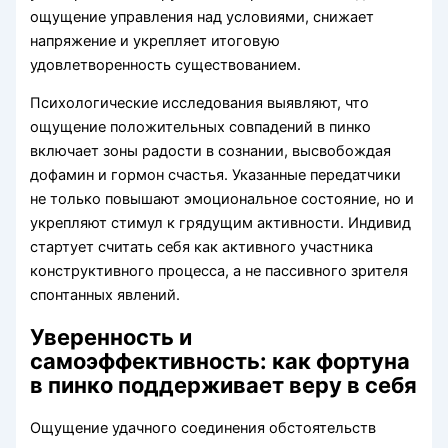
ощущение управления над условиями, снижает
напряжение и укрепляет итоговую
удовлетворенность существованием.
Психологические исследования выявляют, что
ощущение положительных совпадений в пинко
включает зоны радости в сознании, высвобождая
дофамин и гормон счастья. Указанные передатчики
не только повышают эмоциональное состояние, но и
укрепляют стимул к грядущим активности. Индивид
стартует считать себя как активного участника
конструктивного процесса, а не пассивного зрителя
спонтанных явлений.
Уверенность и
самоэффективность: как фортуна
в пинко поддерживает веру в себя
Ощущение удачного соединения обстоятельств