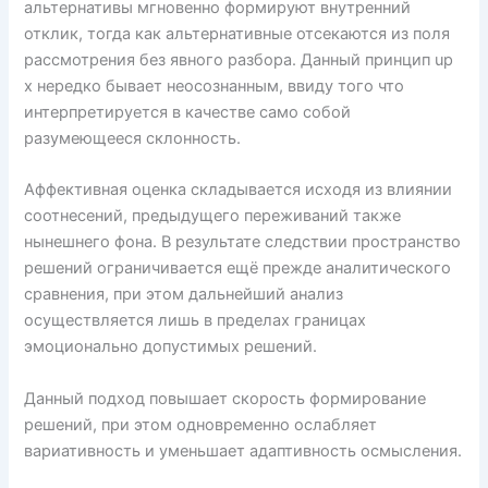
альтернативы мгновенно формируют внутренний
отклик, тогда как альтернативные отсекаются из поля
рассмотрения без явного разбора. Данный принцип up
x нередко бывает неосознанным, ввиду того что
интерпретируется в качестве само собой
разумеющееся склонность.
Аффективная оценка складывается исходя из влиянии
соотнесений, предыдущего переживаний также
нынешнего фона. В результате следствии пространство
решений ограничивается ещё прежде аналитического
сравнения, при этом дальнейший анализ
осуществляется лишь в пределах границах
эмоционально допустимых решений.
Данный подход повышает скорость формирование
решений, при этом одновременно ослабляет
вариативность и уменьшает адаптивность осмысления.