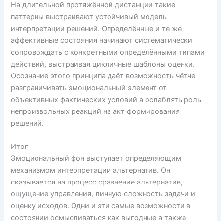
На длительной протяжённой дистанции такие
паттерны выстраивают устойчивый модель
интерпретации решений. Определённые и те же
аффективные состояния начинают систематически
сопровождать с конкретными определёнными типами
действий, выстраивая цикличные шаблоны оценки.
Осознание этого принципа даёт возможность чётче
разграничивать эмоциональный элемент от
объективных фактических условий а ослаблять роль
непроизвольных реакций на акт формирования
решений.
Итог
Эмоциональный фон выступает определяющим
механизмом интерпретации альтернатив. Он
сказывается на процесс сравнение альтернатив,
ощущение управления, личную сложность задачи и
оценку исходов. Одни и эти самые возможности в
состоянии осмысливаться как выгодные а также