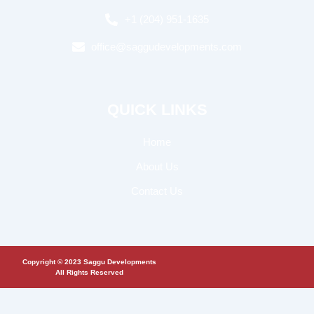
+1 (204) 951-1635
office@saggudevelopments.com
QUICK LINKS
Home
About Us
Contact Us
Copyright © 2023 Saggu Developments
All Rights Reserved