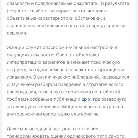
опасности и предполагаемые результаты. В результате
результате выбор фиксирует не только лишь
объективные характеристики обстановки, а
параллельно психическое настрой в период принятия
решения.
Эмоции служат способом начальной настройки в
ситуациях неясности. Они up x облегчают
интерпретацию вариантов а снижают психическую
нагрузку, но одновременно создают повторяющиеся
искажения. В аналитических наблюдений, касающихся
с изучением разбором поведения а стратегического
рассуждения, развернутые пояснения по этой этой
проблеме собраны в публикации
up x
, где развернуто
анализируется влияние эмоционального настроя на
внутреннюю интерпретацию альтернатив.
Даже малые сдвиги настроя в состоянии
трансформировать оценку одинакового того самого