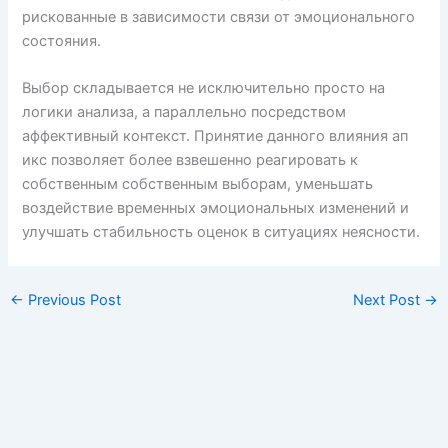
рискованные в зависимости связи от эмоционального
состояния.
Выбор складывается не исключительно просто на
логики анализа, а параллельно посредством
аффективный контекст. Принятие данного влияния ап
икс позволяет более взвешенно реагировать к
собственным собственным выборам, уменьшать
воздействие временных эмоциональных изменений и
улучшать стабильность оценок в ситуациях неясности.
←
Previous Post
Next Post
→