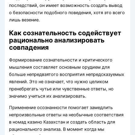
последствий, он имеет возможность создать вывод
о безопасности подобного поведения, хотя это всего
лишь везение.
Как сознательность содействует
рационально анализировать
совпадения
Формирование сознательности и критического
мышления составляет основным орудием для
больше непредвзятого восприятия непредсказуемых
явлений. Это не означает, что нужно целиком
пренебрегать чутье или чувственные ответы, но
значимо учиться их анализировать.
Применение осознанности помогает замедлить
непроизвольные ответы на необычные соответствия
в номад казино Казахстан и создать область для
рационального анализа. В момент когда мы