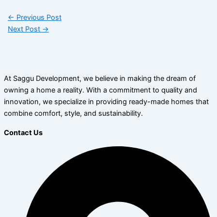
←
Previous Post
Next Post
→
At Saggu Development, we believe in making the dream of
owning a home a reality. With a commitment to quality and
innovation, we specialize in providing ready-made homes that
combine comfort, style, and sustainability.
Contact Us