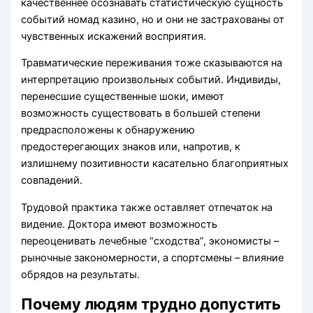
качественнее осознавать статистическую сущность
событий номад казино, но и они не застрахованы от
чувственных искажений восприятия.
Травматические переживания тоже сказываются на
интерпретацию произвольных событий. Индивиды,
перенесшие существенные шоки, имеют
возможность существовать в большей степени
предрасположены к обнаружению
предостерегающих знаков или, напротив, к
излишнему позитивности касательно благоприятных
совпадений.
Трудовой практика также оставляет отпечаток на
видение. Доктора имеют возможность
переоценивать лечебные “сходства”, экономисты –
рыночные закономерности, а спортсмены – влияние
обрядов на результаты.
Почему людям трудно допустить