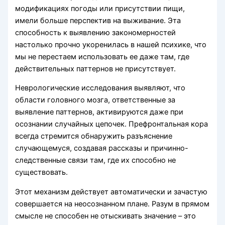
модификациях погоды или присутствии пищи,
имели больше перспектив на выживание. Эта
способность к выявлению закономерностей
настолько прочно укоренилась в нашей психике, что
мы не перестаем использовать ее даже там, где
действительных паттернов не присутствует.
Неврологические исследования выявляют, что
области головного мозга, ответственные за
выявление паттернов, активируются даже при
осознании случайных цепочек. Префронтальная кора
всегда стремится обнаружить разъяснение
случающемуся, создавая рассказы и причинно-
следственные связи там, где их способно не
существовать.
Этот механизм действует автоматически и зачастую
совершается на неосознанном плане. Разум в прямом
смысле не способен не отыскивать значение – это