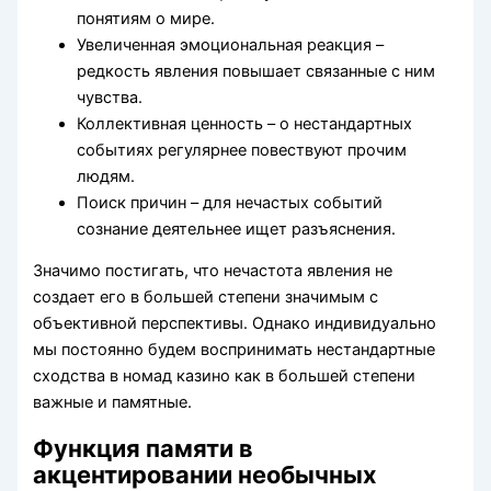
понятиям о мире.
Увеличенная эмоциональная реакция –
редкость явления повышает связанные с ним
чувства.
Коллективная ценность – о нестандартных
событиях регулярнее повествуют прочим
людям.
Поиск причин – для нечастых событий
сознание деятельнее ищет разъяснения.
Значимо постигать, что нечастота явления не
создает его в большей степени значимым с
объективной перспективы. Однако индивидуально
мы постоянно будем воспринимать нестандартные
сходства в номад казино как в большей степени
важные и памятные.
Функция памяти в
акцентировании необычных