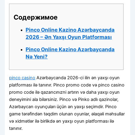
Содержимое
Pinco Online Kazino Azərbaycanda
2026 – Ən Yaxşı Oyun Platforması
Pinco Online Kazino Azərbaycanda
Nə Yeni?
pinco casino
Azərbaycanda 2026-ci ilin ən yaxşı oyun
platforması ilə tanınır. Pinco promo code və pinco casino
promo code ilə qazancınızni artırın və daha yaxşı oyun
deneyimini ala bilərsiniz. Pinco və Pinko adlı qazinolar,
Azərbaycan oyunçuları üçün ən yaxşı seçimdir. Pinco
game tərəfindən təqdim olunan oyunlar, əlaqəli məhsullar
və xidmətlər ilə birlikdə ən yaxşı oyun platforması ilə
tanınır.