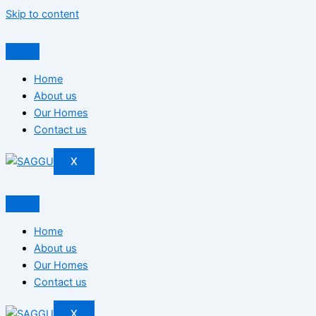
Skip to content
Home
About us
Our Homes
Contact us
X
Home
About us
Our Homes
Contact us
X