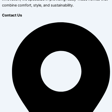
combine comfort, style, and sustainability.
Contact Us