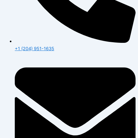
+1 (204) 951-1635