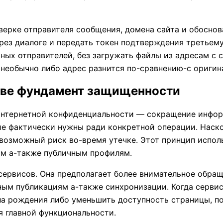
верке отправителя сообщения, домена сайта и обосно
ез диалоге и передать токен подтверждения третьему
ных отправителей, без загружать файлы из адресам с 
 необычно либо адрес разнится по-сравнению-с оригин
тве фундамент защищенности
интернетной конфиденциальности — сокращение информ
рые фактически нужны ради конкретной операции. Нас
 возможный риск во-время утечке. Этот принцип исполь
ам а-также публичным профилям.
сервисов. Она предполагает более внимательное обра
ным публикациям а-также синхронизации. Когда сервис
сла рождения либо уменьшить доступность страницы, 
я главной функциональности.