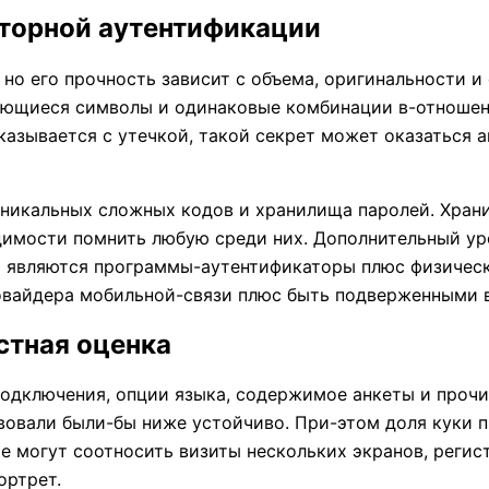
торной аутентификации
но его прочность зависит с объема, оригинальности и
ующиеся символы и одинаковые комбинации в-отношен
казывается с утечкой, такой секрет может оказаться 
никальных сложных кодов и хранилища паролей. Хран
имости помнить любую среди них. Дополнительный ур
 являются программы-аутентификаторы плюс физическ
овайдера мобильной-связи плюс быть подверженными в
стная оценка
одключения, опции языка, содержимое анкеты и прочи
овали были-бы ниже устойчиво. При-этом доля куки п
 могут соотносить визиты нескольких экранов, регис
ортрет.