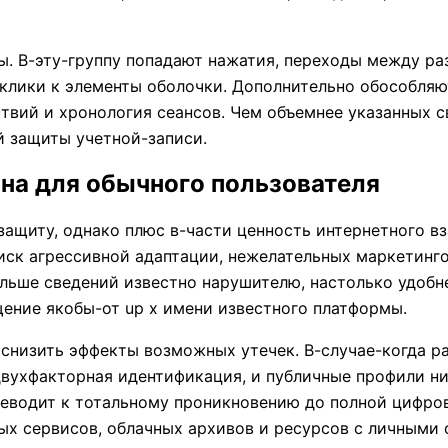
. В-эту-группу попадают нажатия, переходы между ра
тклики к элементы оболочки. Дополнительно обособля
твий и хронология сеансов. Чем объемнее указанных 
й защиты учетной-записи.
на для обычного пользователя
защиту, однако плюс в-части ценность интернетного в
иск агрессивной адаптации, нежелательных маркетинг
льше сведений известно нарушителю, настолько удобн
ение якобы-от up x имени известного платформы.
снизить эффекты возможных утечек. В-случае-когда р
двухфакторная идентификация, и публичные профили н
реводит к тотальному проникновению до полной цифро
ых сервисов, облачных архивов и ресурсов с личными 