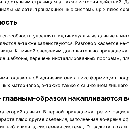
и, доступным страницам а-также истории действий. Д
иальные сети, транзакционные системы up x плюс сер
ность
способность управлять индивидуальные данные в инте
ляются а-также задействуются. Разговор касается не
аницы. К личной сведениям дополнительно принадлежат 
кие шаблоны, перечень инсталлированных программ, п
ными, однако в объединении они ап икс формируют под
чных материалов, а-также также с снижением лишнего 
е главным-образом накапливаются в
атегорий данных. В первой принадлежат регистрацион
зраста плюс другая сведения, заполненная во-время о
 тип веб-клиента, системная система, ID гаджета, лока