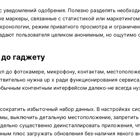
юс уведомлений одобрения. Полезно разделять необхо
е маркеры, связанные с статистикой или маркетингом
 хронологии, режим приватного просмотра и ограничен
оздают пользователя целиком анонимным, но ощутимо
 до гаджету
п до фотокамере, микрофону, контактам, местополож
твительно нужна up x ради функционирования сервиса
обычным контентным интерфейсом далеко-не всегда ну
 сократить избыточный набор данных. В настройках с
ммы, выключить детальную местоположение, запретить
тдельно существенно деинсталлировать приложения, чт
ным плюс загружать обновления без-наличия явного в