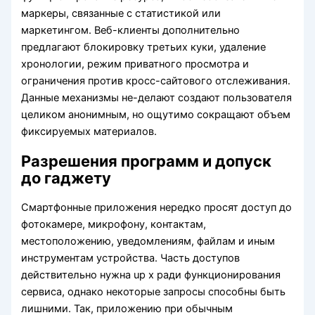
маркеры, связанные с статистикой или
маркетингом. Веб-клиенты дополнительно
предлагают блокировку третьих куки, удаление
хронологии, режим приватного просмотра и
ограничения против кросс-сайтового отслеживания.
Данные механизмы не-делают создают пользователя
целиком анонимным, но ощутимо сокращают объем
фиксируемых материалов.
Разрешения программ и допуск
до гаджету
Смартфонные приложения нередко просят доступ до
фотокамере, микрофону, контактам,
местоположению, уведомлениям, файлам и иным
инструментам устройства. Часть доступов
действительно нужна up x ради функционирования
сервиса, однако некоторые запросы способны быть
лишними. Так, приложению при обычным