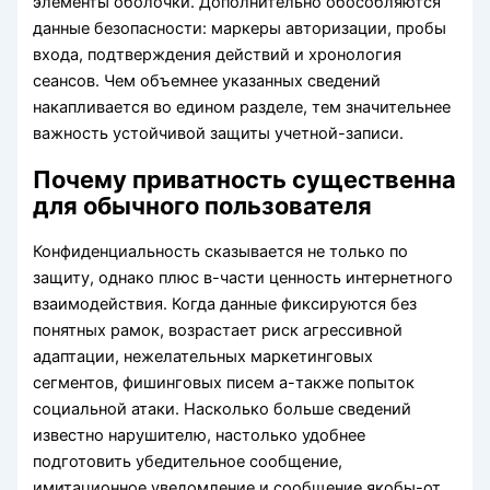
элементы оболочки. Дополнительно обособляются
данные безопасности: маркеры авторизации, пробы
входа, подтверждения действий и хронология
сеансов. Чем объемнее указанных сведений
накапливается во едином разделе, тем значительнее
важность устойчивой защиты учетной-записи.
Почему приватность существенна
для обычного пользователя
Конфиденциальность сказывается не только по
защиту, однако плюс в-части ценность интернетного
взаимодействия. Когда данные фиксируются без
понятных рамок, возрастает риск агрессивной
адаптации, нежелательных маркетинговых
сегментов, фишинговых писем а-также попыток
социальной атаки. Насколько больше сведений
известно нарушителю, настолько удобнее
подготовить убедительное сообщение,
имитационное уведомление и сообщение якобы-от