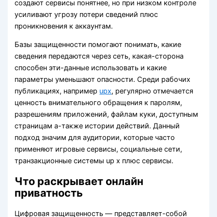
создают сервисы понятнее, но при низком контроле
усиливают угрозу потери сведений плюс
проникновения к аккаунтам.
Базы защищенности помогают понимать, какие
сведения передаются через сеть, какая-сторона
способен эти-данные использовать и какие
параметры уменьшают опасности. Среди рабочих
публикациях, например
upx
, регулярно отмечается
ценность внимательного обращения к паролям,
разрешениям приложений, файлам куки, доступным
страницам а-также истории действий. Данный
подход значим для аудитории, которые часто
применяют игровые сервисы, социальные сети,
транзакционные системы up x плюс сервисы.
Что раскрывает онлайн
приватность
Цифровая защищенность — представляет-собой