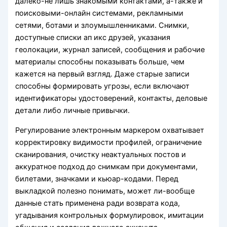
далеко-не лишь знакомыми контактами, а-также и
поисковыми-онлайн системами, рекламными
сетями, ботами и злоумышленниками. Снимки,
доступные списки ап икс друзей, указания
геолокации, журнал записей, сообщения и рабочие
материалы способны показывать больше, чем
кажется на первый взгляд. Даже старые записи
способны формировать угрозы, если включают
идентификаторы удостоверений, контакты, деловые
детали либо личные привычки.
Регулирование электронным маркером охватывает
корректировку видимости профилей, ограничение
сканирования, очистку неактуальных постов и
аккуратное подход до снимкам при документами,
билетами, значками и кьюар-кодами. Перед
выкладкой полезно понимать, может ли-вообще
данные стать применена ради возврата кода,
угадывания контрольных формулировок, имитации