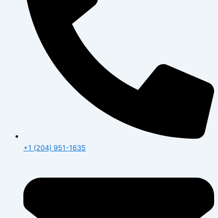
+1 (204) 951-1635