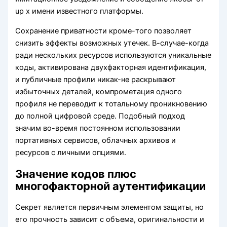
up x имени известного платформы.
Сохранение приватности кроме-того позволяет
снизить эффекты возможных утечек. В-случае-когда
ради нескольких ресурсов используются уникальные
коды, активирована двухфакторная идентификация,
и публичные профили никак-не раскрывают
избыточных деталей, компрометация одного
профиля не переводит к тотальному проникновению
до полной цифровой среде. Подобный подход
значим во-время постоянном использовании
портативных сервисов, облачных архивов и
ресурсов с личными опциями.
Значение кодов плюс
многофакторной аутентификации
Секрет является первичным элементом защиты, но
его прочность зависит с объема, оригинальности и