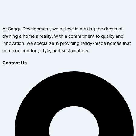
At Saggu Development, we believe in making the dream of
owning a home a reality. With a commitment to quality and
innovation, we specialize in providing ready-made homes that
combine comfort, style, and sustainability.
Contact Us