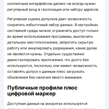
контентным интерфейсом далеко-не всегда нужен
регулярный вход в геолокации или набору адресов.
Регулярная оценка допусков дает-возможность
сократить избыточный набор данных. В настройках
системной среды можно ограничить доступ только
во время использования программы, выключить
детальную местоположение, запретить скрытую
работу или аннулировать разрешения, какие далее
не-являются нужны. Отдельно существенно
деинсталлировать приложения, что долго без
используются, поскольку они имеют-возможность
оставлять допуск к данным плюс загружать
обновления без-наличия явного внимания.
Публичные профили плюс
цифровой маркер
Доступная данные на аккаунтах используется