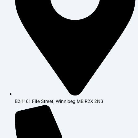
B2 1161 Fife Street, Winnipeg MB R2X 2N3