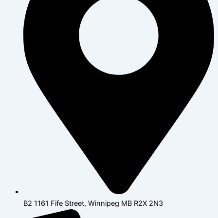
B2 1161 Fife Street, Winnipeg MB R2X 2N3