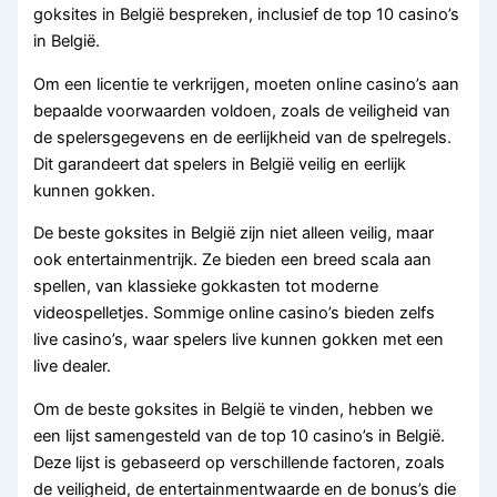
goksites in België bespreken, inclusief de top 10 casino’s
in België.
Om een licentie te verkrijgen, moeten online casino’s aan
bepaalde voorwaarden voldoen, zoals de veiligheid van
de spelersgegevens en de eerlijkheid van de spelregels.
Dit garandeert dat spelers in België veilig en eerlijk
kunnen gokken.
De beste goksites in België zijn niet alleen veilig, maar
ook entertainmentrijk. Ze bieden een breed scala aan
spellen, van klassieke gokkasten tot moderne
videospelletjes. Sommige online casino’s bieden zelfs
live casino’s, waar spelers live kunnen gokken met een
live dealer.
Om de beste goksites in België te vinden, hebben we
een lijst samengesteld van de top 10 casino’s in België.
Deze lijst is gebaseerd op verschillende factoren, zoals
de veiligheid, de entertainmentwaarde en de bonus’s die