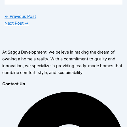
←
Previous Post
Next Post
→
At Saggu Development, we believe in making the dream of
owning a home a reality. With a commitment to quality and
innovation, we specialize in providing ready-made homes that
combine comfort, style, and sustainability.
Contact Us