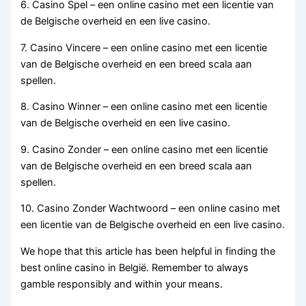
6. Casino Spel – een online casino met een licentie van
de Belgische overheid en een live casino.
7. Casino Vincere – een online casino met een licentie
van de Belgische overheid en een breed scala aan
spellen.
8. Casino Winner – een online casino met een licentie
van de Belgische overheid en een live casino.
9. Casino Zonder – een online casino met een licentie
van de Belgische overheid en een breed scala aan
spellen.
10. Casino Zonder Wachtwoord – een online casino met
een licentie van de Belgische overheid en een live casino.
We hope that this article has been helpful in finding the
best online casino in België. Remember to always
gamble responsibly and within your means.