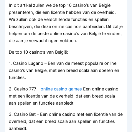
In dit artikel zullen we de top 10 casino’s van België
presenteren, die een licentie hebben van de overheid.
We zullen ook de verschillende functies en spellen
beschrijven, die deze online casino’s aanbieden. Dit zal je
helpen om de beste online casino’s van België te vinden,
die aan je verwachtingen voldoen.
De top 10 casino’s van België:
1. Casino Lugano – Een van de meest populaire online
casino’s van België, met een breed scala aan spellen en
functies.
2. Casino 777 –
online casino games
Een online casino
met een licentie van de overheid, dat een breed scala
aan spellen en functies aanbiedt.
3. Casino Bet – Een online casino met een licentie van de
overheid, dat een breed scala aan spellen en functies
aanbiedt.