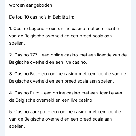
worden aangeboden.
De top 10 casino’s in België zijn:
1. Casino Lugano – een online casino met een licentie
van de Belgische overheid en een breed scala aan
spellen.
2. Casino 777 – een online casino met een licentie van de
Belgische overheid en een live casino.
3. Casino Bet – een online casino met een licentie van de
Belgische overheid en een breed scala aan spellen.
4. Casino Euro – een online casino met een licentie van
de Belgische overheid en een live casino.
5. Casino Jackpot – een online casino met een licentie
van de Belgische overheid en een breed scala aan
spellen.