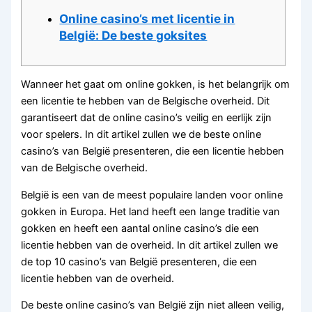
Online casino’s met licentie in
België: De beste goksites
Wanneer het gaat om online gokken, is het belangrijk om
een licentie te hebben van de Belgische overheid. Dit
garantiseert dat de online casino’s veilig en eerlijk zijn
voor spelers. In dit artikel zullen we de beste online
casino’s van België presenteren, die een licentie hebben
van de Belgische overheid.
België is een van de meest populaire landen voor online
gokken in Europa. Het land heeft een lange traditie van
gokken en heeft een aantal online casino’s die een
licentie hebben van de overheid. In dit artikel zullen we
de top 10 casino’s van België presenteren, die een
licentie hebben van de overheid.
De beste online casino’s van België zijn niet alleen veilig,