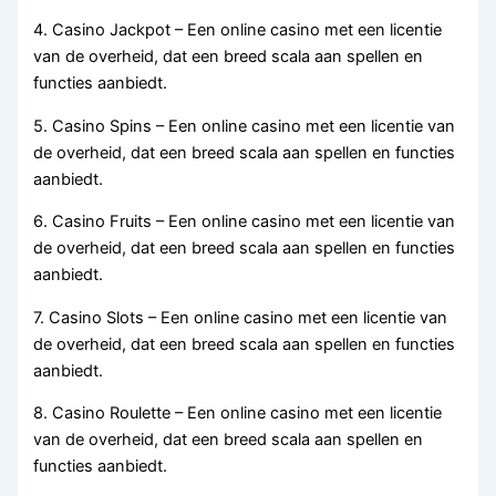
4. Casino Jackpot – Een online casino met een licentie
van de overheid, dat een breed scala aan spellen en
functies aanbiedt.
5. Casino Spins – Een online casino met een licentie van
de overheid, dat een breed scala aan spellen en functies
aanbiedt.
6. Casino Fruits – Een online casino met een licentie van
de overheid, dat een breed scala aan spellen en functies
aanbiedt.
7. Casino Slots – Een online casino met een licentie van
de overheid, dat een breed scala aan spellen en functies
aanbiedt.
8. Casino Roulette – Een online casino met een licentie
van de overheid, dat een breed scala aan spellen en
functies aanbiedt.