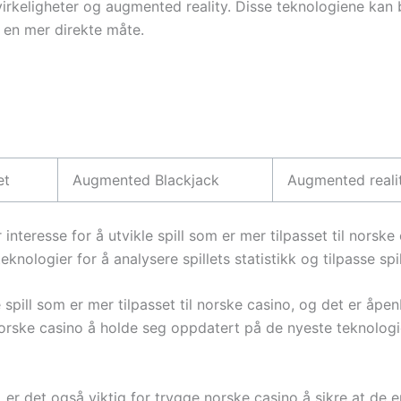
irkeligheter og augmented reality. Disse teknologiene kan b
å en mer direkte måte.
et
Augmented Blackjack
Augmented reali
 interesse for å utvikle spill som er mer tilpasset til norsk
nologier for å analysere spillets statistikk og tilpasse spil
spill som er mer tilpasset til norske casino, og det er åpenb
 norske casino å holde seg oppdatert på de nyeste teknolog
ier, er det også viktig for trygge norske casino å sikre at de 