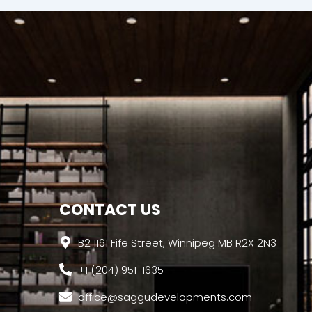
CONTACT US
B2 1161 Fife Street, Winnipeg MB R2X 2N3
+1 (204) 951-1635
office@saggudevelopments.com