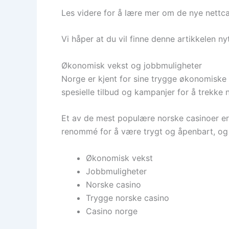
Les videre for å lære mer om de nye nettca
Vi håper at du vil finne denne artikkelen ny
Økonomisk vekst og jobbmuligheter
Norge er kjent for sine trygge økonomiske f
spesielle tilbud og kampanjer for å trekke n
Et av de mest populære norske casinoer er 
renommé for å være trygt og åpenbart, og de
Økonomisk vekst
Jobbmuligheter
Norske casino
Trygge norske casino
Casino norge