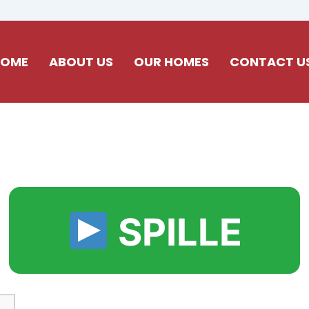
HOME
ABOUT US
OUR HOMES
CONTACT U
e.100 (2)
SPILLE