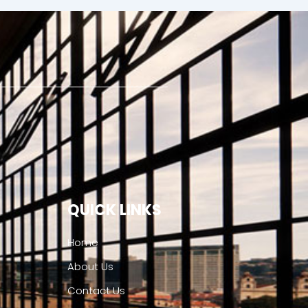
QUICK LINKS
Home
About Us
Contact Us