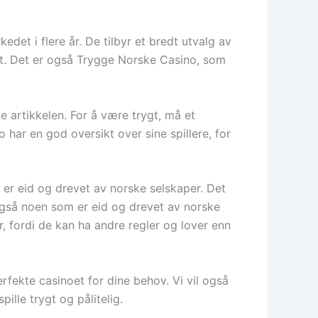
et i flere år. De tilbyr et bredt utvalg av
ært. Det er også Trygge Norske Casino, som
e artikkelen. For å være trygt, må et
 har en god oversikt over sine spillere, for
 er eid og drevet av norske selskaper. Det
også noen som er eid og drevet av norske
, fordi de kan ha andre regler og lover enn
erfekte casinoet for dine behov. Vi vil også
lle trygt og pålitelig.