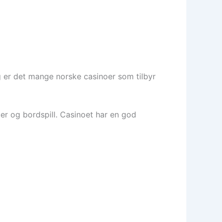
ag er det mange norske casinoer som tilbyr
er og bordspill. Casinoet har en god