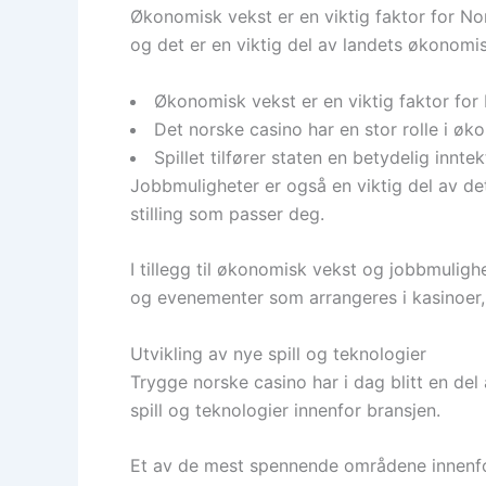
Økonomisk vekst er en viktig faktor for Norg
og det er en viktig del av landets økonomi
Økonomisk vekst er en viktig faktor fo
Det norske casino har en stor rolle i øk
Spillet tilfører staten en betydelig inntek
Jobbmuligheter er også en viktig del av det 
stilling som passer deg.
I tillegg til økonomisk vekst og jobbmuligh
og evenementer som arrangeres i kasinoer, 
Utvikling av nye spill og teknologier
Trygge norske casino har i dag blitt en del 
spill og teknologier innenfor bransjen.
Et av de mest spennende områdene innenfor u