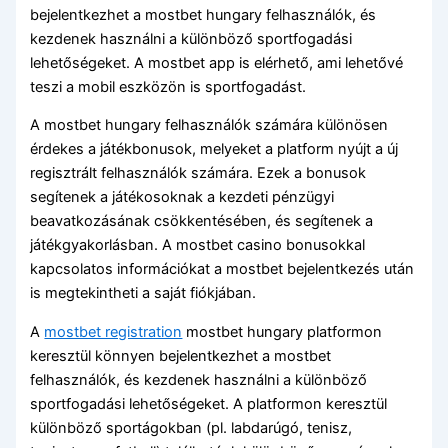
bejelentkezhet a mostbet hungary felhasználók, és
kezdenek használni a különböző sportfogadási
lehetőségeket. A mostbet app is elérhető, ami lehetővé
teszi a mobil eszközön is sportfogadást.
A mostbet hungary felhasználók számára különösen
érdekes a játékbonusok, melyeket a platform nyújt a új
regisztrált felhasználók számára. Ezek a bonusok
segítenek a játékosoknak a kezdeti pénzügyi
beavatkozásának csökkentésében, és segítenek a
játékgyakorlásban. A mostbet casino bonusokkal
kapcsolatos információkat a mostbet bejelentkezés után
is megtekintheti a saját fiókjában.
A
mostbet registration
mostbet hungary platformon
keresztül könnyen bejelentkezhet a mostbet
felhasználók, és kezdenek használni a különböző
sportfogadási lehetőségeket. A platformon keresztül
különböző sportágokban (pl. labdarúgó, tenisz,