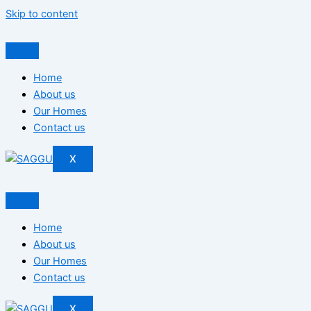
Skip to content
Home
About us
Our Homes
Contact us
X
Home
About us
Our Homes
Contact us
X