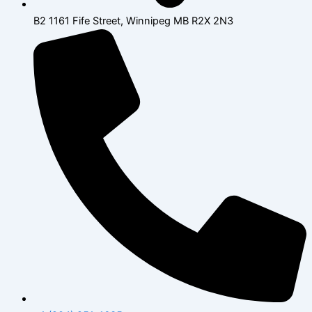
B2 1161 Fife Street, Winnipeg MB R2X 2N3