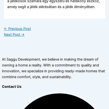
a játékosok számára egy egyszerű és hatékony eszköz,
amely segít a játék elérésében és a játék élményében.
←
Previous Post
Next Post
→
At Saggu Development, we believe in making the dream of
owning a home a reality. With a commitment to quality and
innovation, we specialize in providing ready-made homes that
combine comfort, style, and sustainability.
Contact Us