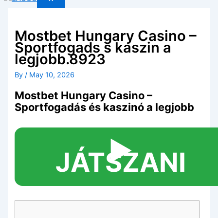
Mostbet Hungary Casino –
Sportfogads s kaszin a
legjobb.8923
By
/
May 10, 2026
Mostbet Hungary Casino –
Sportfogadás és kaszinó a legjobb
▶️
JÁTSZANI