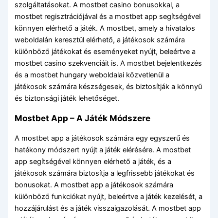
szolgáltatásokat. A mostbet casino bonusokkal, a
mostbet regisztrációjával és a mostbet app segítségével
könnyen elérhető a játék. A mostbet, amely a hivatalos
weboldalán keresztül elérhető, a játékosok számára
különböző játékokat és eseményeket nyújt, beleértve a
mostbet casino szekvenciáit is. A mostbet bejelentkezés
és a mostbet hungary weboldalai közvetlenül a
játékosok számára készségesek, és biztosítják a könnyű
és biztonsági játék lehetőséget.
Mostbet App – A Játék Módszere
A mostbet app a játékosok számára egy egyszerű és
hatékony módszert nyújt a játék elérésére. A mostbet
app segítségével könnyen elérhető a játék, és a
játékosok számára biztosítja a legfrissebb játékokat és
bonusokat. A mostbet app a játékosok számára
különböző funkciókat nyújt, beleértve a játék kezelését, a
hozzájárulást és a játék visszaigazolását. A mostbet app