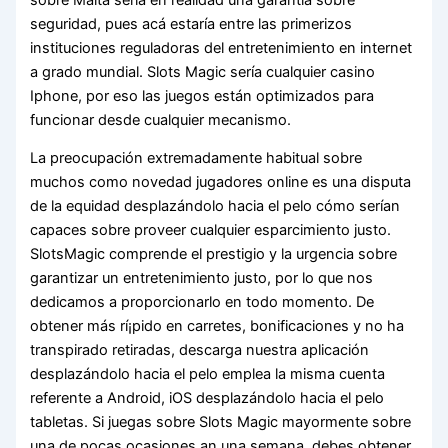
seguridad, pues acá estaría entre las primerizos
instituciones reguladoras del entretenimiento en internet
a grado mundial. Slots Magic serí­a cualquier casino
Iphone, por eso las juegos están optimizados para
funcionar desde cualquier mecanismo.
La preocupación extremadamente habitual sobre
muchos como novedad jugadores online es una disputa
de la equidad desplazándolo hacia el pelo cómo serían
capaces sobre proveer cualquier esparcimiento justo.
SlotsMagic comprende el prestigio y la urgencia sobre
garantizar un entretenimiento justo, por lo que nos
dedicamos a proporcionarlo en todo momento. De
obtener más rí¡pido en carretes, bonificaciones y no ha
transpirado retiradas, descarga nuestra aplicación
desplazándolo hacia el pelo emplea la misma cuenta
referente a Android, iOS desplazándolo hacia el pelo
tabletas. Si juegas sobre Slots Magic mayormente sobre
una de pocas ocasiones an una semana, debes obtener