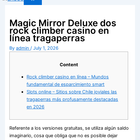
Magic Mirror Deluxe dos
rock climber casino en
línea tragaperras
By
admin
/
July 1, 2026
Content
Rock climber casino en línea – Mundos
fundamental de esparcimiento smart
Slots online – Sitios sobre Chile joviales las
tragaperras más profusamente destacadas
en 2026
Referente a los versiones gratuitas, se utiliza algún saldo
imaginario, cosa que obliga que no es posible dejar