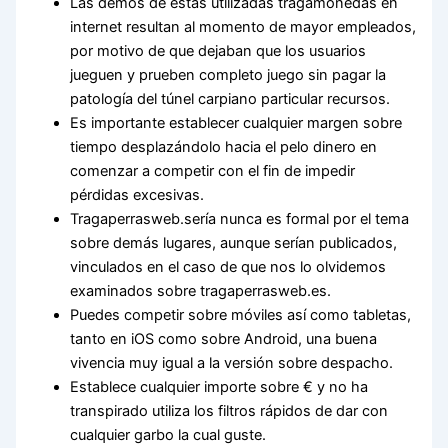
Las demos de estas utilizadas tragamonedas en
internet resultan al momento de mayor empleados,
por motivo de que dejaban que los usuarios
jueguen y prueben completo juego sin pagar la
patologí­a del túnel carpiano particular recursos.
Es importante establecer cualquier margen sobre
tiempo desplazándolo hacia el pelo dinero en
comenzar a competir con el fin de impedir
pérdidas excesivas.
Tragaperrasweb.serí­a nunca es formal por el tema
sobre demás lugares, aunque serían publicados,
vinculados en el caso de que nos lo olvidemos
examinados sobre tragaperrasweb.es.
Puedes competir sobre móviles así­ como tabletas,
tanto en iOS como sobre Android, una buena
vivencia muy igual a la versión sobre despacho.
Establece cualquier importe sobre € y no ha
transpirado utiliza los filtros rápidos de dar con
cualquier garbo la cual guste.