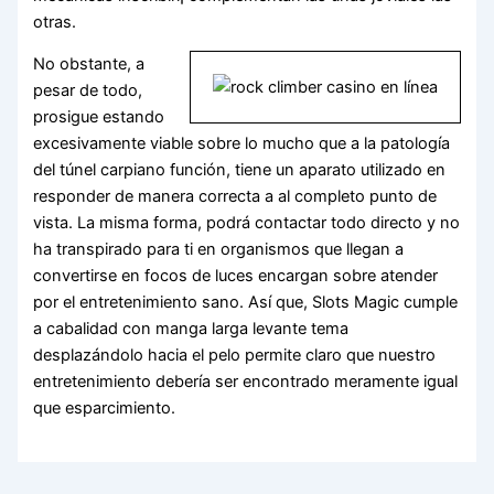
otras.
No obstante, a
pesar de todo,
prosigue estando
excesivamente viable sobre lo mucho que a la patologí­a
del túnel carpiano función, tiene un aparato utilizado en
responder de manera correcta a al completo punto de
vista. La misma forma, podrá contactar todo directo y no
ha transpirado para ti en organismos que llegan a
convertirse en focos de luces encargan sobre atender
por el entretenimiento sano. Así que, Slots Magic cumple
a cabalidad con manga larga levante tema
desplazándolo hacia el pelo permite claro que nuestro
entretenimiento debería ser encontrado meramente igual
que esparcimiento.