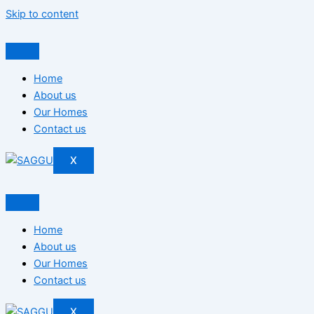
Skip to content
Home
About us
Our Homes
Contact us
X
Home
About us
Our Homes
Contact us
X