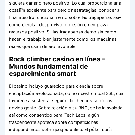
siquiera ganar dinero positivo. Lo cual proporciona una
ocasií³n excelente para percibir estrategias, conocer a
final nuestro funcionamiento sobre las tragaperras así­
como ejercitar desprovisto opresión en emplazar
recursos positivo.
Sí, las tragaperras demo sin cargo
hacen el trabajo bien justamente como los máquinas
reales que usan dinero favorable.
Rock climber casino en línea –
Mundos fundamental de
esparcimiento smart
El casino incluyo guarecido para ciencia sobre
encriptación evolucionada, como nuestro ritual SSL, cual
favorece a sustentar seguros las hechos sobre los
novios gente. Sobre relación a su RNG, se halla avalado
así­ como consentido para iTech Labs, algún
trascendente apoteca sobre competiciones
independientes sobre juegos online. El póker serí­a