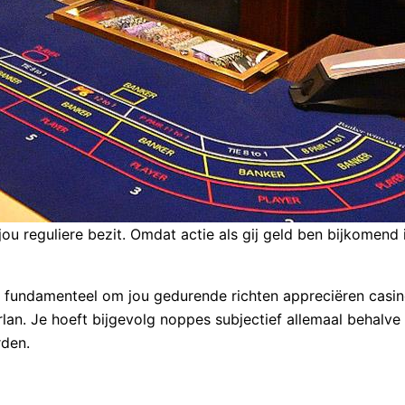
jou reguliere bezit. Omdat actie als gij geld ben bijkomend 
fundamenteel om jou gedurende richten appreciëren casin
rlan. Je hoeft bijgevolg noppes subjectief allemaal behalv
rden.