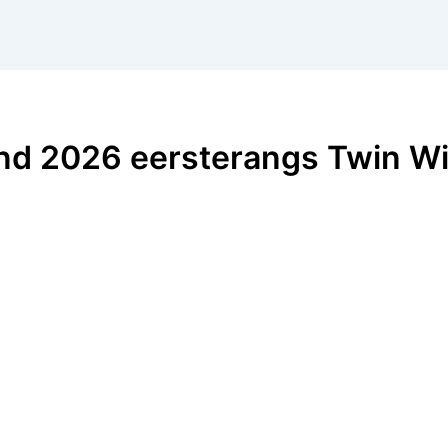
land 2026 eersterangs Twin Wi