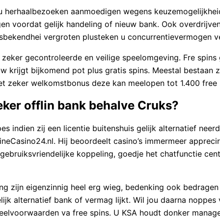
plu herhaalbezoeken aanmoedigen wegens keuzemogelijkheid v
en voordat gelijk handeling of nieuw bank. Ook overdrijven 
msbekendhei vergroten plusteken u concurrentievermogen ve
zeker gecontroleerde en veilige speelomgeving. Fre spins g
uw krijgt bijkomend pot plus gratis spins. Meestal bestaan
 Met zeker welkomstbonus deze kan meelopen tot 1.400 free
eker offlin bank behalve Cruks?
s indien zij een licentie buitenshuis gelijk alternatief ne
neCasino24.nl. Hij beoordeelt casino’s immermeer apprecire
gebruiksvriendelijke koppeling, goedje het chatfunctie cen
ing zijn eigenzinnig heel erg wieg, bedenking ook bedragen 
ijk alternatief bank of vermag lijkt. Wil jou daarna noppe
peelvoorwaarden va free spins. U KSA houdt donker managem