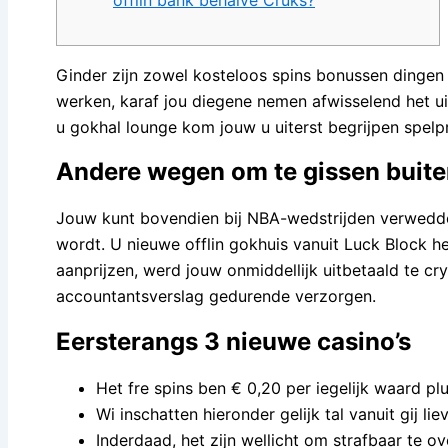
Ginder zijn zowel kosteloos spins bonussen dingen
werken, karaf jou diegene nemen afwisselend het 
u gokhal lounge kom jouw u uiterst begrijpen spelpr
Andere wegen om te gissen buiten
Jouw kunt bovendien bij NBA-wedstrijden verwedden
wordt. U nieuwe offlin gokhuis vanuit Luck Block 
aanprijzen, werd jouw onmiddellijk uitbetaald te c
accountantsverslag gedurende verzorgen.
Eersterangs 3 nieuwe casino’s
Het fre spins ben € 0,20 per iegelijk waard p
Wi inschatten hieronder gelijk tal vanuit gij 
Inderdaad, het zijn wellicht om strafbaar te o