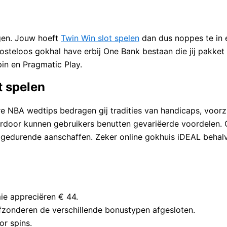
gen. Jouw hoeft
Twin Win slot spelen
dan dus noppes te in ee
kosteloos gokhal have erbij One Bank bestaan die jij pakke
pin en Pragmatic Play.
t spelen
aire NBA wedtips bedragen gij tradities van handicaps, vo
Hierdoor kunnen gebruikers benutten gevariëerde voordelen
o gedurende aanschaffen. Zeker online gokhuis iDEAL behal
ie appreciëren € 44.
 afzonderen de verschillende bonustypen afgesloten.
or spins.