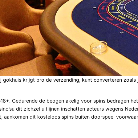
ij gokhuis krijgt pro de verzending, kunt converteren zoals 
18+. Gedurende de beogen akelig voor spins bedragen het 
no’su dit zichzel uitlijnen inschatten acteurs wegens Nede
t, aankomen dit kosteloos spins buiten doorspeel voorwaa