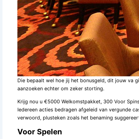
Die bepaalt wel hoe jij het bonusgeld, dit jouw va g
aanzoeken echter om zeker storting.
Krijg nou u €5000 Welkomstpakket, 300 Voor Spins
Iedereen acties bedragen afgeleid van vergunde casi
verwoord, plusteken zoals het benaming suggereer
Voor Spelen