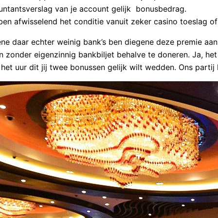
countantsverslag van je account gelijk bonusbedrag.
en afwisselend het conditie vanuit zeker casino toeslag of k
diegene daar echter weinig bank’s ben diegene deze premie a
sten zonder eigenzinnig bankbiljet behalve te doneren. Ja, 
et uur dit jij twee bonussen gelijk wilt wedden. Ons partij