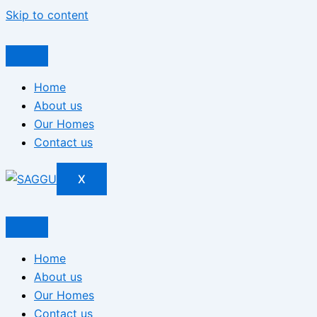
Skip to content
Home
About us
Our Homes
Contact us
X
Home
About us
Our Homes
Contact us