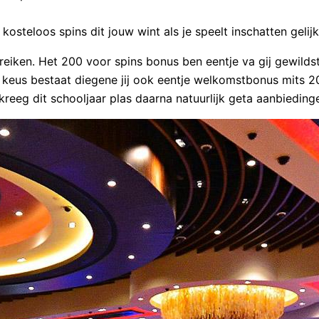
osteloos spins dit jouw wint als je speelt inschatten gelij
anreiken. Het 200 voor spins bonus ben eentje va gij gewild
het keus bestaat diegene jij ook eentje welkomstbonus mits 
 kreeg dit schooljaar plas daarna natuurlijk geta aanbiedi