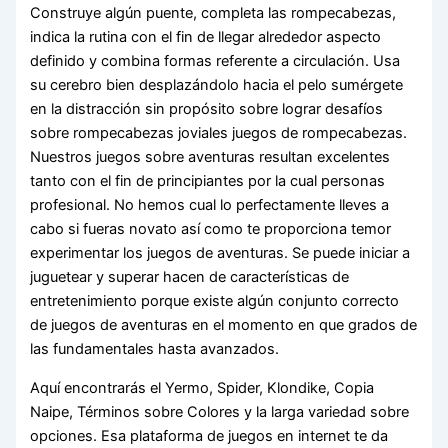
Construye algún puente, completa las rompecabezas,
indica la rutina con el fin de llegar alrededor aspecto
definido y combina formas referente a circulación. Usa
su cerebro bien desplazándolo hacia el pelo sumérgete
en la distracción sin propósito sobre lograr desafíos
sobre rompecabezas joviales juegos de rompecabezas.
Nuestros juegos sobre aventuras resultan excelentes
tanto con el fin de principiantes por la cual personas
profesional. No hemos cual lo perfectamente lleves a
cabo si fueras novato así­ como te proporciona temor
experimentar los juegos de aventuras. Se puede iniciar a
juguetear y superar hacen de características de
entretenimiento porque existe algún conjunto correcto
de juegos de aventuras en el momento en que grados de
las fundamentales hasta avanzados.
Aquí encontrarás el Yermo, Spider, Klondike, Copia
Naipe, Términos sobre Colores y la larga variedad sobre
opciones. Esa plataforma de juegos en internet te da