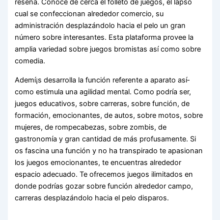
reseña. Conoce de cerca el folleto de juegos, el lapso
cual se confeccionan alrededor comercio, su
administración desplazándolo hacia el pelo un gran
número sobre interesantes. Esta plataforma provee la
amplia variedad sobre juegos bromistas así­ como sobre
comedia.
Ademí¡s desarrolla la función referente a aparato así­
como estimula una agilidad mental. Como podrí­a ser,
juegos educativos, sobre carreras, sobre función, de
formación, emocionantes, de autos, sobre motos, sobre
mujeres, de rompecabezas, sobre zombis, de
gastronomía y gran cantidad de más profusamente. Si
os fascina una función y no ha transpirado te apasionan
los juegos emocionantes, te encuentras alrededor
espacio adecuado. Te ofrecemos juegos ilimitados en
donde podrías gozar sobre función alrededor campo,
carreras desplazándolo hacia el pelo disparos.