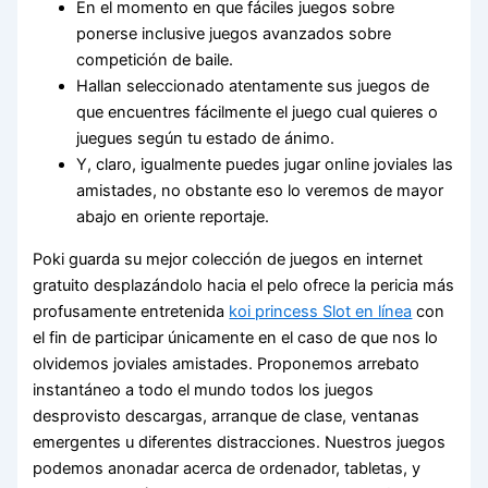
En el momento en que fáciles juegos sobre
ponerse inclusive juegos avanzados sobre
competición de baile.
Hallan seleccionado atentamente sus juegos de
que encuentres fácilmente el juego cual quieres o
juegues según tu estado de ánimo.
Y, claro, igualmente puedes jugar online joviales las
amistades, no obstante eso lo veremos de mayor
abajo en oriente reportaje.
Poki guarda su mejor colección de juegos en internet
gratuito desplazándolo hacia el pelo ofrece la pericia más
profusamente entretenida
koi princess Slot en línea
con
el fin de participar únicamente en el caso de que nos lo
olvidemos joviales amistades. Proponemos arrebato
instantáneo a todo el mundo todos los juegos
desprovisto descargas, arranque de clase, ventanas
emergentes u diferentes distracciones. Nuestros juegos
podemos anonadar acerca de ordenador, tabletas, y