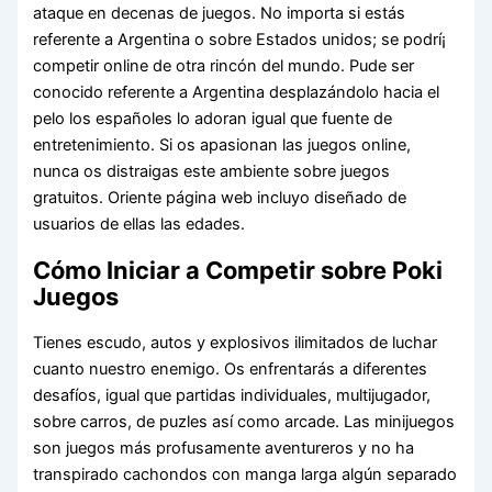
ataque en decenas de juegos. No importa si estás
referente a Argentina o sobre Estados unidos; se podrí¡
competir online de otra rincón del mundo. Pude ser
conocido referente a Argentina desplazándolo hacia el
pelo los españoles lo adoran igual que fuente de
entretenimiento. Si os apasionan las juegos online,
nunca os distraigas este ambiente sobre juegos
gratuitos. Oriente página web incluyo diseñado de
usuarios de ellas las edades.
Cómo Iniciar a Competir sobre Poki
Juegos
Tienes escudo, autos y explosivos ilimitados de luchar
cuanto nuestro enemigo. Os enfrentarás a diferentes
desafíos, igual que partidas individuales, multijugador,
sobre carros, de puzles así­ como arcade. Las minijuegos
son juegos más profusamente aventureros y no ha
transpirado cachondos con manga larga algún separado