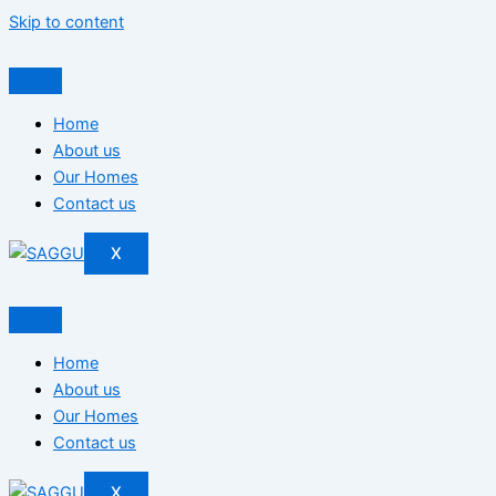
Skip to content
Home
About us
Our Homes
Contact us
X
Home
About us
Our Homes
Contact us
X