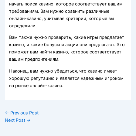
начать поиск казино, которое соответствует вашим
требованиям. Вам нужно сравнить различные
онлайн-казино, учитывая критерии, которые вы
определили.
Вам также нужно проверить, какие игры предлагает
казино, и какие бонусы и акции они предлагают. Это
поможет вам найти казино, которое соответствует
вашим предпочтениям.
Наконец, вам нужно убедиться, что казино имеет
хорошую репутацию и является надежным игроком
на рынке онлайн-казино.
←
Previous Post
Next Post
→