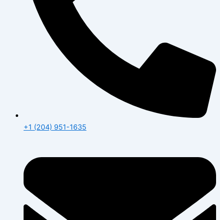
+1 (204) 951-1635