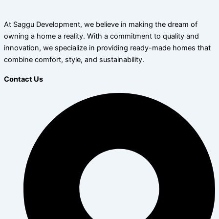
At Saggu Development, we believe in making the dream of
owning a home a reality. With a commitment to quality and
innovation, we specialize in providing ready-made homes that
combine comfort, style, and sustainability.
Contact Us