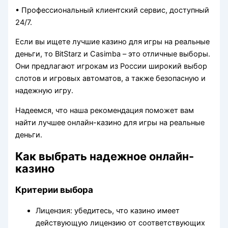
• Профессиональный клиентский сервис, доступный
24/7.
Если вы ищете лучшие казино для игры на реальные
деньги, то BitStarz и Casimba – это отличные выборы.
Они предлагают игрокам из России широкий выбор
слотов и игровых автоматов, а также безопасную и
надежную игру.
Надеемся, что наша рекомендация поможет вам
найти лучшее онлайн-казино для игры на реальные
деньги.
Как выбрать надежное онлайн-
казино
Критерии выбора
Лицензия: убедитесь, что казино имеет
действующую лицензию от соответствующих