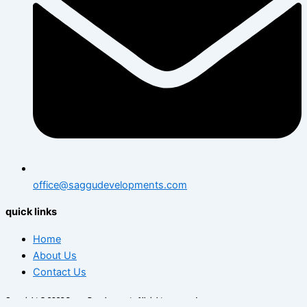
office@saggudevelopments.com
quick links
Home
About Us
Contact Us
Copyright © 2023 Saggu Developments All rights reserved