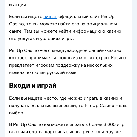
и акции.
Если вы ищете
пин ап
официальный сайт Pin Up
Casino, то вы можете найти его на официальном
сайте. Там вы можете найти информацию о казино,
его услугах и условиях игры.
Pin Up Casino – это международное онлайн-казино,
которое принимает игроков из многих стран. Казино
предлагает игрокам поддержку на нескольких
языках, включая русский язык.
Входи и играй
Если вы ищете место, где можно играть в казино и
получать реальные выигрыши, то Pin Up Casino – ваш
выбор!
В Pin Up Casino вы можете играть в более 3 000 игр,
включая слоты, карточные игры, рулетку и другие.