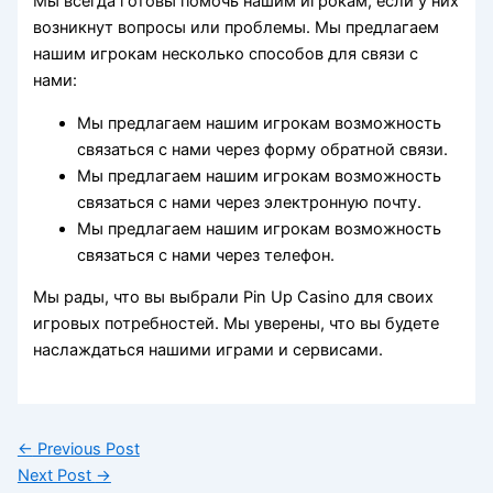
Мы всегда готовы помочь нашим игрокам, если у них
возникнут вопросы или проблемы. Мы предлагаем
нашим игрокам несколько способов для связи с
нами:
Мы предлагаем нашим игрокам возможность
связаться с нами через форму обратной связи.
Мы предлагаем нашим игрокам возможность
связаться с нами через электронную почту.
Мы предлагаем нашим игрокам возможность
связаться с нами через телефон.
Мы рады, что вы выбрали Pin Up Casino для своих
игровых потребностей. Мы уверены, что вы будете
наслаждаться нашими играми и сервисами.
←
Previous Post
Next Post
→