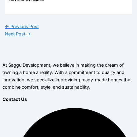
←
Previous Post
Next Post
→
At Saggu Development, we believe in making the dream of
owning a home a reality. With a commitment to quality and
innovation, we specialize in providing ready-made homes that
combine comfort, style, and sustainability.
Contact Us