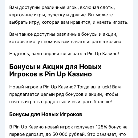
Вам доступны различные игры, включая слоты,
карточные игры, рулетку и другие. Вы можете
выбрать игру, которая вам нравится, и начать играть.
Вам также доступны различные бонусы и акции,
которые могут помочь вам начать играть в казино.
Надеюсь, вам понравится играть в Pin Up Казино!
Бонусы и Акции для Новых
Игроков в Pin Up Казино
Новый игрок в Pin Up Казино? Тогда вы в luck! Вам
предлагается целый ряд бонусов и акций, чтобы
начать играть с радостью и выиграть больше!
Бонусы для Новых Игроков
В Pin Up Казино новый игрок получает 125% бонус на
первое депозит, до 50 000 рублей. Это означает, что