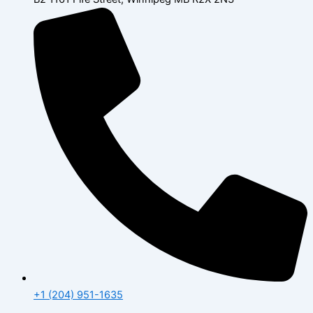
+1 (204) 951-1635