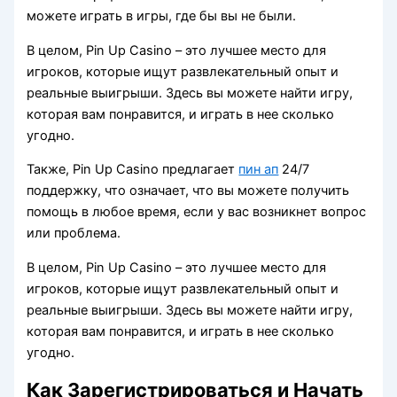
можете играть в игры, где бы вы не были.
В целом, Pin Up Casino – это лучшее место для
игроков, которые ищут развлекательный опыт и
реальные выигрыши. Здесь вы можете найти игру,
которая вам понравится, и играть в нее сколько
угодно.
Также, Pin Up Casino предлагает
пин ап
24/7
поддержку, что означает, что вы можете получить
помощь в любое время, если у вас возникнет вопрос
или проблема.
В целом, Pin Up Casino – это лучшее место для
игроков, которые ищут развлекательный опыт и
реальные выигрыши. Здесь вы можете найти игру,
которая вам понравится, и играть в нее сколько
угодно.
Как Зарегистрироваться и Начать