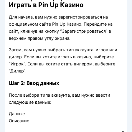
Играть в Pin Up Казино
Для начала, вам нужно зарегистрироваться на
официальном сайте Pin Up Казино. Перейдите на
сайт, кликнув на кнопку “Зарегистрироваться” в
верхнем правом углу экрана.
Затем, вам нужно выбрать тип аккаунта: игрок или
дилер. Если вы хотите играть в казино, выберите
“Игрок”. Если вы хотите стать дилером, выберите
“Дилер”.
Шаг 2: Ввод данных
После выбора типа аккаунта, вам нужно ввести
следующие данные:
Данные
Описание