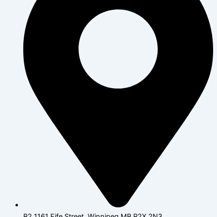
B2 1161 Fife Street, Winnipeg MB R2X 2N3