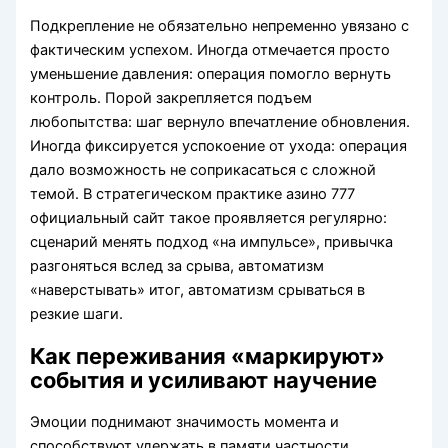
Подкрепление не обязательно непременно увязано с
фактическим успехом. Иногда отмечается просто
уменьшение давления: операция помогло вернуть
контроль. Порой закрепляется подъем
любопытства: шаг вернуло впечатление обновления.
Иногда фиксируется успокоение от ухода: операция
дало возможность не соприкасаться с сложной
темой. В стратегическом практике азино 777
официальный сайт такое проявляется регулярно:
сценарий менять подход «на импульсе», привычка
разгоняться вслед за срыва, автоматизм
«наверстывать» итог, автоматизм срываться в
резкие шаги.
Как переживания «маркируют»
события и усиливают научение
Эмоции поднимают значимость момента и
способствуют удержать в памяти частности.