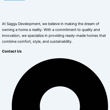
At Saggu Development, we believe in making the dream of
owning a home a reality. With a commitment to quality and
innovation, we specialize in providing ready-made homes that
combine comfort, style, and sustainability.
Contact Us