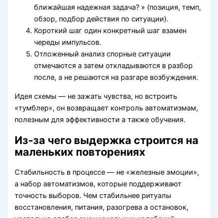
ближайшая надежная задача? » (позиция, темп,
обзор, подбор действия по ситуации).
Короткий шаг один конкретный шаг взамен
череды импульсов.
Отложенный анализ спорные ситуации
отмечаются а затем откладываются в разбор
после, а не решаются на разгаре возбуждения.
Идея схемы — не зажать чувства, но встроить
«тумблер», он возвращает контроль автоматизмам,
полезным для эффективности а также обучения.
Из-за чего выдержка строится на
маленьких повторениях
Стабильность в процессе — не «железные эмоции»,
а набор автоматизмов, которые поддерживают
точность выборов. Чем стабильнее ритуалы
восстановления, питания, разогрева а остановок,