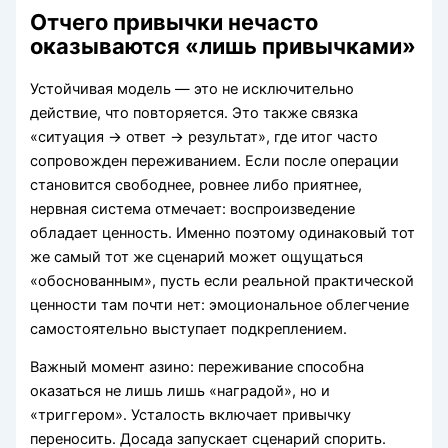
Отчего привычки нечасто
оказываются «лишь привычками»
Устойчивая модель — это не исключительно
действие, что повторяется. Это также связка
«ситуация → ответ → результат», где итог часто
сопровожден переживанием. Если после операции
становится свободнее, ровнее либо приятнее,
нервная система отмечает: воспроизведение
обладает ценность. Именно поэтому одинаковый тот
же самый тот же сценарий может ощущаться
«обоснованным», пусть если реальной практической
ценности там почти нет: эмоциональное облегчение
самостоятельно выступает подкреплением.
Важный момент азино: переживание способна
оказаться не лишь лишь «наградой», но и
«триггером». Усталость включает привычку
переносить. Досада запускает сценарий спорить.