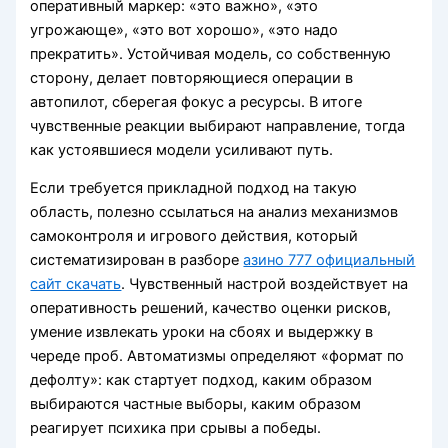
оперативный маркер: «это важно», «это
угрожающе», «это вот хорошо», «это надо
прекратить». Устойчивая модель, со собственную
сторону, делает повторяющиеся операции в
автопилот, сберегая фокус а ресурсы. В итоге
чувственные реакции выбирают направление, тогда
как устоявшиеся модели усиливают путь.
Если требуется прикладной подход на такую
область, полезно ссылаться на анализ механизмов
самоконтроля и игрового действия, который
систематизирован в разборе
азино 777 официальный
сайт скачать
. Чувственный настрой воздействует на
оперативность решений, качество оценки рисков,
умение извлекать уроки на сбоях и выдержку в
череде проб. Автоматизмы определяют «формат по
дефолту»: как стартует подход, каким образом
выбираются частные выборы, каким образом
реагирует психика при срывы а победы.