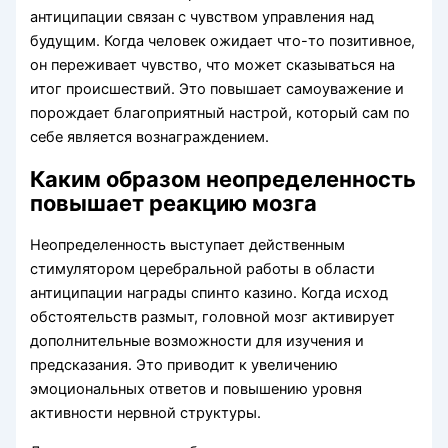
антиципации связан с чувством управления над
будущим. Когда человек ожидает что-то позитивное,
он переживает чувство, что может сказываться на
итог происшествий. Это повышает самоуважение и
порождает благоприятный настрой, который сам по
себе является вознаграждением.
Каким образом неопределенность
повышает реакцию мозга
Неопределенность выступает действенным
стимулятором церебральной работы в области
антиципации награды спинто казино. Когда исход
обстоятельств размыт, головной мозг активирует
дополнительные возможности для изучения и
предсказания. Это приводит к увеличению
эмоциональных ответов и повышению уровня
активности нервной структуры.