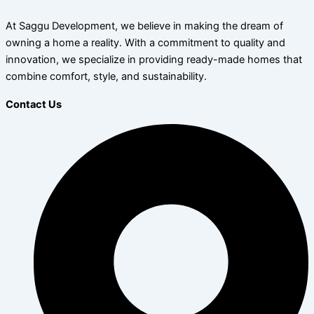
At Saggu Development, we believe in making the dream of
owning a home a reality. With a commitment to quality and
innovation, we specialize in providing ready-made homes that
combine comfort, style, and sustainability.
Contact Us