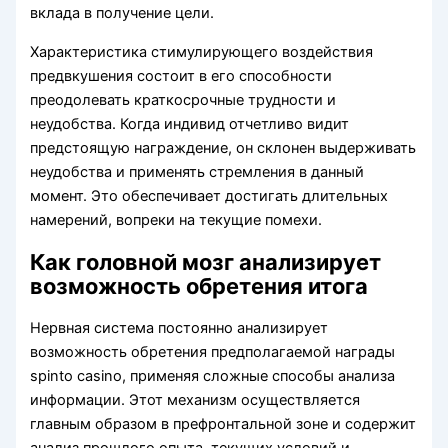
вклада в получение цели.
Характеристика стимулирующего воздействия
предвкушения состоит в его способности
преодолевать краткосрочные трудности и
неудобства. Когда индивид отчетливо видит
предстоящую награждение, он склонен выдерживать
неудобства и применять стремления в данный
момент. Это обеспечивает достигать длительных
намерений, вопреки на текущие помехи.
Как головной мозг анализирует
возможность обретения итога
Нервная система постоянно анализирует
возможность обретения предполагаемой награды
spinto casino, применяя сложные способы анализа
информации. Этот механизм осуществляется
главным образом в префронтальной зоне и содержит