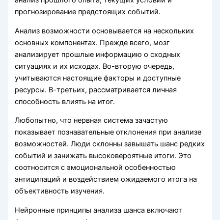
анализ прошлого опыта, текущих условий и
прогнозирование предстоящих событий.
Анализ возможности основывается на нескольких
основных компонентах. Прежде всего, мозг
анализирует прошлые информацию о сходных
ситуациях и их исходах. Во-вторую очередь,
учитываются настоящие факторы и доступные
ресурсы. В-третьих, рассматривается личная
способность влиять на итог.
Любопытно, что нервная система зачастую
показывает познавательные отклонения при анализе
возможностей. Люди склонны завышать шанс редких
событий и занижать высоковероятные итоги. Это
соотносится с эмоциональной особенностью
антиципаций и воздействием ожидаемого итога на
объективность изучения.
Нейронные принципы анализа шанса включают