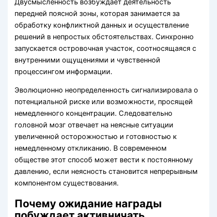
Двусмысленность возбуждает деятельность
передней поясной зоны, которая занимается за
обработку конфликтной данных и осуществление
решений в непростых обстоятельствах. Синхронно
запускается островочная участок, соотносящаяся с
внутренними ощущениями и чувственной
процессингом информации.
Эволюционно неопределенность сигнализировала о
потенциальной риске или возможности, просящей
немедленного концентрации. Следовательно
головной мозг отвечает на неясные ситуации
увеличенной осторожностью и готовностью к
немедленному откликанию. В современном
обществе этот способ может вести к постоянному
давлению, если неясность становится непрерывным
компонентом существования.
Почему ожидание награды
побуждает активничать