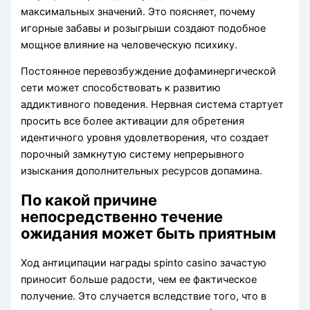
максимальных значений. Это поясняет, почему
игорные забавы и розыгрыши создают подобное
мощное влияние на человеческую психику.
Постоянное перевозбуждение дофаминергической
сети может способствовать к развитию
аддиктивного поведения. Нервная система стартует
просить все более активации для обретения
идентичного уровня удовлетворения, что создает
порочный замкнутую систему непрерывного
изыскания дополнительных ресурсов допамина.
По какой причине
непосредственно течение
ожидания может быть приятным
Ход антиципации награды spinto casino зачастую
приносит больше радости, чем ее фактическое
получение. Это случается вследствие того, что в