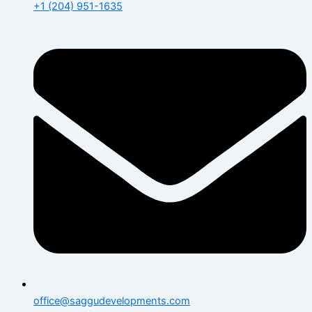
+1 (204) 951-1635
office@saggudevelopments.com