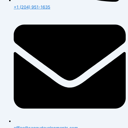
+1 (204) 951-1635
office@saggudevelopments.com