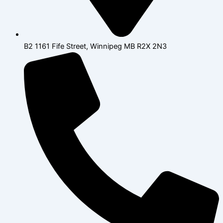
B2 1161 Fife Street, Winnipeg MB R2X 2N3