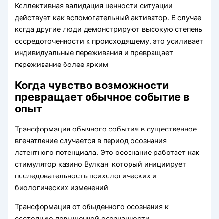
Коллективная валидация ценности ситуации
действует как вспомогательный активатор. В случае
когда другие люди демонстрируют высокую степень
сосредоточенности к происходящему, это усиливает
индивидуальные переживания и превращает
переживание более ярким.
Когда чувство возможности
превращает обычное событие в
опыт
Трансформация обычного события в существенное
впечатление случается в период осознания
латентного потенциала. Это осознание работает как
стимулятор казино Вулкан, который инициирует
последовательность психологических и
биологических изменений.
Трансформация от обыденного осознания к
состоянию повышенной осознанности