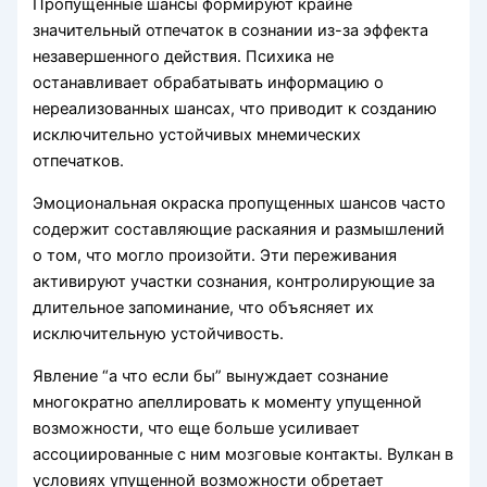
Пропущенные шансы формируют крайне
значительный отпечаток в сознании из-за эффекта
незавершенного действия. Психика не
останавливает обрабатывать информацию о
нереализованных шансах, что приводит к созданию
исключительно устойчивых мнемических
отпечатков.
Эмоциональная окраска пропущенных шансов часто
содержит составляющие раскаяния и размышлений
о том, что могло произойти. Эти переживания
активируют участки сознания, контролирующие за
длительное запоминание, что объясняет их
исключительную устойчивость.
Явление “а что если бы” вынуждает сознание
многократно апеллировать к моменту упущенной
возможности, что еще больше усиливает
ассоциированные с ним мозговые контакты. Вулкан в
условиях упущенной возможности обретает