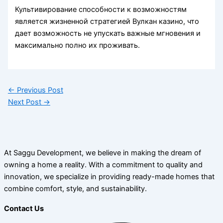
Культивирование способности к возможностям
является жизненной стратегией Вулкан казино, что
дает возможность не упускать важные мгновения и
максимально полно их проживать.
←
Previous Post
Next Post
→
At Saggu Development, we believe in making the dream of
owning a home a reality. With a commitment to quality and
innovation, we specialize in providing ready-made homes that
combine comfort, style, and sustainability.
Contact Us