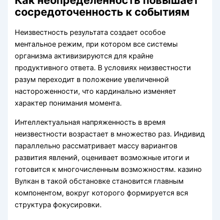
сосредоточенность к событиям
Неизвестность результата создает особое
ментальное режим, при котором все системы
организма активизируются для крайне
продуктивного ответа. В условиях неизвестности
разум переходит в положение увеличенной
настороженности, что кардинально изменяет
характер понимания момента.
Интеллектуальная напряженность в время
неизвестности возрастает в множество раз. Индивид
параллельно рассматривает массу вариантов
развития явлений, оценивает возможные итоги и
готовится к многочисленным возможностям. казино
Вулкан в такой обстановке становится главным
компонентом, вокруг которого формируется вся
структура фокусировки.