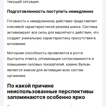
текущей ситуации.
Подготовленность поступать немедленно
Готовность к немедленному действию представляет
ключевой характеристикой режима шанса. Система
активизирует все силы для вероятного действия, что
создает уникальную характеристику присутствия в
мгновении.
Моторная способность проявляется в росте
быстроты ответа, оптимизации согласованности и
повышении силовых показателей. казино Вулкан
является знаком для активации всех систем
организма.
По какой причине
неиспользованные перспективы
запоминаются особенно ярко