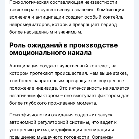
Психологическая составляющая неизвестности
также играет существенную значение. Комбинация
волнения и антиципации создает особый коктейль
нейромедиаторов, который превращает период
более насыщенным и значимым.
Роль ожиданий в производстве
эмоционального накала
Антиципация создают чувственный контекст, на
котором протекают происшествия. Чем выше stakes,
тем более напряженным превращается внутреннее
положение индивида. Это интенсивность не является
негативным фактором – оно выступает фактором для
более глубокого проживания момента.
Психофизиология ожидания содержит запуск
автономной регуляторной системы, что ведет к
ускорению ритма, модификации респирации и
повышению мышечного готовности. Организм