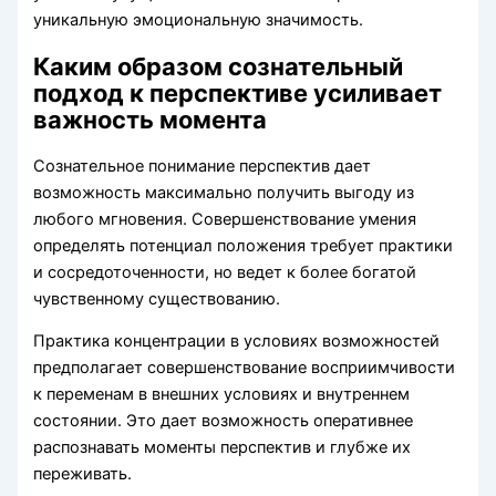
уникальную эмоциональную значимость.
Каким образом сознательный
подход к перспективе усиливает
важность момента
Сознательное понимание перспектив дает
возможность максимально получить выгоду из
любого мгновения. Совершенствование умения
определять потенциал положения требует практики
и сосредоточенности, но ведет к более богатой
чувственному существованию.
Практика концентрации в условиях возможностей
предполагает совершенствование восприимчивости
к переменам в внешних условиях и внутреннем
состоянии. Это дает возможность оперативнее
распознавать моменты перспектив и глубже их
переживать.