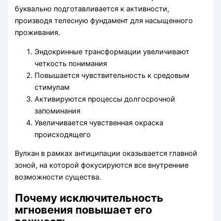
буквально подготавливается к активности,
производя телесную фундамент для насыщенного
проживания.
Эндокринные трансформации увеличивают
четкость понимания
Повышается чувствительность к средовым
стимулам
Активируются процессы долгосрочной
запоминания
Увеличивается чувственная окраска
происходящего
Вулкан в рамках антиципации оказывается главной
зоной, на которой фокусируются все внутренние
возможности существа.
Почему исключительность
мгновения повышает его