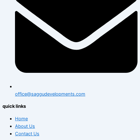
office@saggudevelopments.com
quick links
Home
About Us
Contact Us