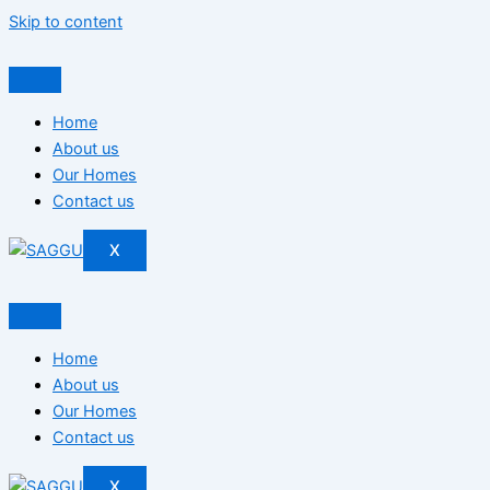
Skip to content
Home
About us
Our Homes
Contact us
X
Home
About us
Our Homes
Contact us
X