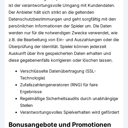
ist der verantwortungsvolle Umgang mit Kundendaten.
Der Anbieter hält sich strikt an die geltenden
Datenschutzbestimmungen und geht sorgfältig mit den
persönlichen Informationen der Spieler um. Die Daten
werden nur für die notwendigen Zwecke verwendet, wie
z.B. die Bearbeitung von Ein- und Auszahlungen oder die
Überprüfung der Identität. Spieler können jederzeit
Auskunft über ihre gespeicherten Daten erhalten und
diese gegebenenfalls korrigieren oder löschen lassen.
Verschlüsselte Datenübertragung (SSL-
Technologie)
Zufallszahlengeneratoren (RNG) für faire
Ergebnisse
Regelmäßige Sicherheitsaudits durch unabhängige
Stellen
Verantwortungsvolles Spielverhalten wird gefördert
Bonusangebote und Promotionen