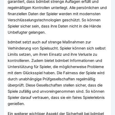
garantiert, dass bdmbet strenge Auflagen erfüllt und
regelmäßigen Kontrollen unterliegt. Alle persönlichen und
finanziellen Daten der Spieler werden mit modernsten
Verschlüsselungstechnologien geschützt. So können
Spieler sicher sein, dass ihre Daten nicht in die Hände
Unbefugter gelangen.
bdmbet setzt auch auf strenge Maßnahmen zur
Verhinderung von Spielsucht. Spieler können sich selbst
Limits setzen, um ihren Einsatz und ihre Verluste zu
kontrollieren. Zudem bietet bdmbet Informationen und
Unterstützung für Spieler, die möglicherweise Probleme
mit dem Glücksspiel haben. Die Fairness der Spiele wird
durch unabhängige Prüfgesellschaften regelmäßig
überprüft. Diese Gesellschaften stellen sicher, dass die
Spiele zufällig und unvoreingenommen sind. So können
Spieler darauf vertrauen, dass sie ein faires Spielerlebnis
genießen.
Ein weiterer wichtiger Aspekt der Sicherheit bei bdmbet