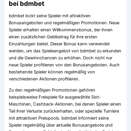
bei bdmbet
bdmbet lockt seine Spieler mit attraktiven
Bonusangeboten und regelmäßigen Promotionen. Neue
Spieler erhalten einen Willkommensbonus, der ihnen
einen zusätzlichen Geldbetrag für ihre ersten
Einzahlungen bietet. Dieser Bonus kann verwendet
werden, um das Spieleangebot von bdmbet zu erkunden
und die Gewinnchancen zu erhöhen. Doch nicht nur
neue Spieler profitieren von den Bonusangeboten. Auch
bestehende Spieler können regelmäßig von
verschiedenen Aktionen profitieren.
Zu den regelmäßigen Promotionen gehören
beispielsweise Freispiele für ausgewählte Slot-
Maschinen, Cashback-Aktionen, bei denen Spieler einen
Teil ihrer Verluste zurückerhalten, oder spezielle Turniere
mit attraktiven Preispools. bdmbet informiert seine
Spieler regelmäßig über aktuelle Bonusangebote und