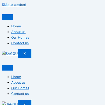
Skip to content
Home
About us
Our Homes
Contact us
X
Home
About us
Our Homes
Contact us
X