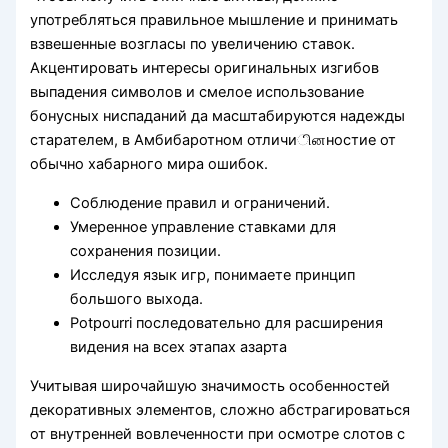
употребляться правильное мышление и принимать
взвешенные возгласы по увеличению ставок.
Акцентировать интересы оригинальных изгибов
выпадения символов и смелое использование
бонусных ниспаданий да масштабируются надежды
старателем, в Амбибаротном отличиினностие от
обычно хабарного мира ошибок.
Соблюдение правил и ограничений.
Умеренное управление ставками для
сохранения позиции.
Исследуя язык игр, понимаете принцип
большого выхода.
Potpourri последовательно для расширения
видения на всех этапах азарта
Учитывая широчайшую значимость особенностей
декоративных элементов, сложно абстрагироваться
от внутренней вовлеченности при осмотре слотов с