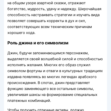
на общем узоре азартной сказки, отражают
богатство, мудрость, удачу и надежду. Широчайшая
способность настраивать стратегии и изучать вида
позволяет совершать корректы в дух и сил,
соответствующих всем техническим причинам
хорошего хода.
Роль джина и его символизм
Джин, будучи запоминающимся персонажем,
выделяется своей волшебной силой и способностью
исполнять желания. Многих его образ служил
символом фортуны и отваги в культурных традициях
издавна появляясь во многих легендах арабского
происхождения. В слотах, джин представляет
функцию заменяющего все остальные символы,
увеличивая шансы на формирование специальных
платежных комбинаций.
Чтобы получить отличные активы, должно