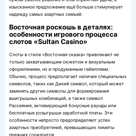
изысканное предложение ещё больше стимулирует
надежду самых азартных семьей.
Восточная роскошь в деталях:
особенности игрового процесса
слотов «Sultan Casino»
Слоты в стиле «Восточная сказка» привлекают не
только захватывающим сюжетом и визуальным
оформлением, но и продуманным геймплеем.
Обычно, процесс предполагает наличие специальных
символов, таких как Дикий символ, который может
заменять другие символы для формирования
выигрышных комбинаций, а также символ
Рассеяния, активирующий бонусные раунды или
бесплатные розыгрыши заработной платы. Эти
особенности непросто предопределяют успех
азартных приобретений, превышающих лимиты
прежних горизонтов.