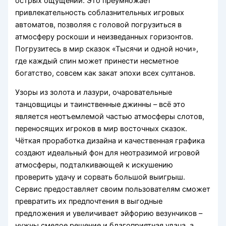
острых ощущений. Это преумножает
привлекательность соблазнительных игровых
автоматов, позволяя с головой погрузиться в
атмосферу роскоши и неизведанных горизонтов.
Погрузитесь в мир сказок «Тысячи и одной ночи»,
где каждый спин может принести несметное
богатство, совсем как закат эпохи всех султанов.
Узоры из золота и лазури, очаровательные
танцовщицы и таинственные джинны – всё это
является неотъемлемой частью атмосферы слотов,
переносящих игроков в мир восточных сказок.
Чёткая проработка дизайна и качественная графика
создают идеальный фон для неотразимой игровой
атмосферы, подталкивающей к искушению
проверить удачу и сорвать большой выигрыш.
Сервис предоставляет своим пользователям сможет
превратить их предпочтения в выгодные
предложения и увеличивает эйфорию везунчиков –
нужны смелое решение и благоприятная удача, а