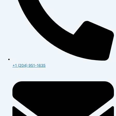
+1 (204) 951-1635