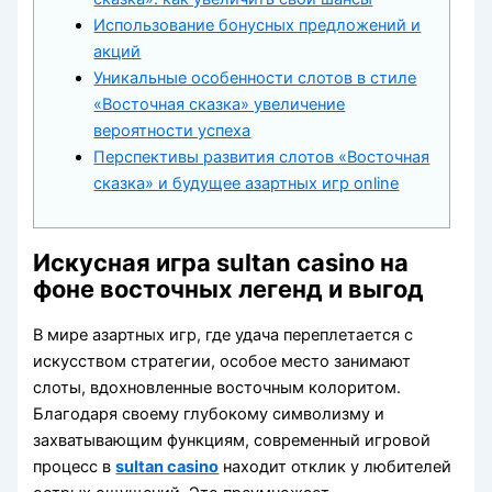
Использование бонусных предложений и
акций
Уникальные особенности слотов в стиле
«Восточная сказка» увеличение
вероятности успеха
Перспективы развития слотов «Восточная
сказка» и будущее азартных игр online
Искусная игра sultan casino на
фоне восточных легенд и выгод
В мире азартных игр, где удача переплетается с
искусством стратегии, особое место занимают
слоты, вдохновленные восточным колоритом.
Благодаря своему глубокому символизму и
захватывающим функциям, современный игровой
процесс в
sultan casino
находит отклик у любителей