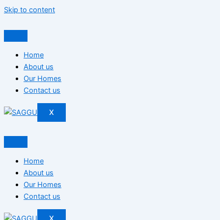
Skip to content
Home
About us
Our Homes
Contact us
X
Home
About us
Our Homes
Contact us
X