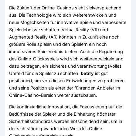
Die Zukunft der Online-Casinos sieht vielversprechend
aus. Die Technologie wird sich weiterentwickeln und
neue Möglichkeiten für innovative Spiele und verbesserte
Spielerlebnisse schaffen. Virtual Reality (VR) und
Augmented Reality (AR) könnten in Zukunft eine noch
größere Rolle spielen und den Spielern ein noch
immersiveres Spielerlebnis bieten. Auch die Regulierung
des Online-Glücksspiels wird sich weiterentwickeln und
dazu beitragen, ein sicheres und verantwortungsvolles
Umfeld für die Spieler zu schaffen.
betify
ist gut
positioniert, um von diesen Entwicklungen zu profitieren
und seine Position als einer der führenden Anbieter im
Online-Casino-Bereich weiter auszubauen.
Die kontinuierliche Innovation, die Fokussierung auf die
Bedürfnisse der Spieler und die Einhaltung höchster
Sicherheitsstandards werden entscheidend sein, um in
der sich ständig wandelnden Welt des Online-