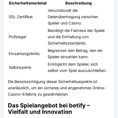
Sicherheitsmerkmal
Beschreibung
Verschlüsselt die
SSL-Zertifikat
Datenübertragung zwischen
Spieler und Casino.
Bestätigt die Fairness der Spiele
Prüfsiegel
und die Einhaltung von
Sicherheitsstandards.
Begrenzen den Betrag, den ein
Einzahlungslimits
Spieler einzahlen kann.
Ermöglicht dem Spieler, sich
Selbstsperre
selbst vom Spiel auszuschließen.
Die Berücksichtigung dieser Sicherheitsaspekte ist
unerlässlich, um ein sicheres und angenehmes Online-
Casino-Erlebnis zu gewährleisten.
Das Spielangebot bei betify –
Vielfalt und Innovation