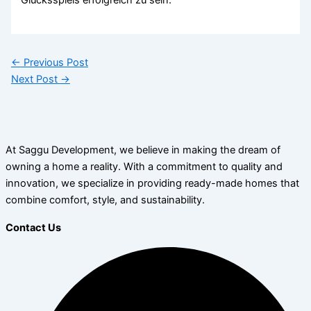
Glücksspiels erfolgreich zu sein.
←
Previous Post
Next Post
→
At Saggu Development, we believe in making the dream of
owning a home a reality. With a commitment to quality and
innovation, we specialize in providing ready-made homes that
combine comfort, style, and sustainability.
Contact Us