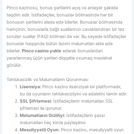
Pinco kazinosu, bonus şərtlərini açıq və anlaşılır şəkildə
təqdim edir. İstifadəçilər, bonuslar bölməsində hər bir
bonusun şərtlərini ələdə edə bilərlər. Bonuslar bölməsində
həmçinin, bonuslarla bağlı suallarınızı cavablandıran bir tez
sorulan suallar (FAQ) bölməsi də var. Bu sayede istifadəçilər
bonuslar haqqında bütün lazımi məlumatları əldə edə
bilərlər.
Pinco casino yukle
edərək bonuslardan
yararlanmaq üçün şərtləri diqqətlə oxumaq məsləhət
görülür.
Təhlükəsizlik və Məlumatların Qorunması
Lisensiya:
Pinco kazino lisenziyalı bir platformadır,
bu da oyunların təhlükəsizliyini və ədalətini təmin edir.
SSL Şifrləməsi:
İstifadəçilərin məlumatları SSL
şifrləməsi ilə qorunur.
Məlumatların Gizliliyi:
İstifadəçilərin şəxsi
məlumatları heç kimlə paylaşılmır.
Məsuliyyətli Oyun:
Pinco kazino, məsuliyyətli oyun