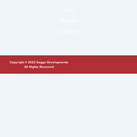
Home
About Us
Contact Us
Copyright © 2023 Saggu Developments
All Rights Reserved