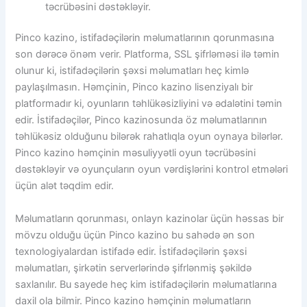
təcrübəsini dəstəkləyir.
Pinco kazino, istifadəçilərin məlumatlarının qorunmasına
son dərəcə önəm verir. Platforma, SSL şifrləməsi ilə təmin
olunur ki, istifadəçilərin şəxsi məlumatları heç kimlə
paylaşılmasın. Həmçinin, Pinco kazino lisenziyalı bir
platformadır ki, oyunların təhlükəsizliyini və ədalətini təmin
edir. İstifadəçilər, Pinco kazinosunda öz məlumatlarının
təhlükəsiz olduğunu bilərək rahatlıqla oyun oynaya bilərlər.
Pinco kazino həmçinin məsuliyyətli oyun təcrübəsini
dəstəkləyir və oyunçuların oyun vərdişlərini kontrol etmələri
üçün alət təqdim edir.
Məlumatların qorunması, onlayn kazinolar üçün həssas bir
mövzu olduğu üçün Pinco kazino bu sahədə ən son
texnologiyalardan istifadə edir. İstifadəçilərin şəxsi
məlumatları, şirkətin serverlərində şifrlənmiş şəkildə
saxlanılır. Bu sayede heç kim istifadəçilərin məlumatlarına
daxil ola bilmir. Pinco kazino həmçinin məlumatların