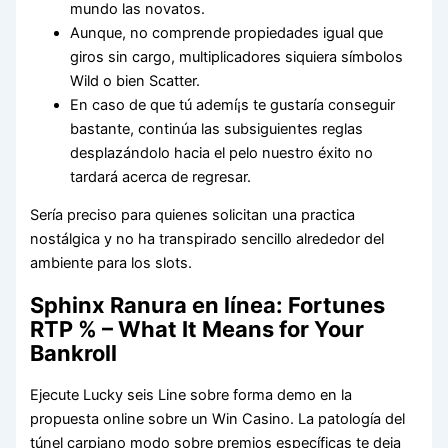
mundo las novatos.
Aunque, no comprende propiedades igual que
giros sin cargo, multiplicadores siquiera símbolos
Wild o bien Scatter.
En caso de que tú ademí¡s te gustaría conseguir
bastante, continúa las subsiguientes reglas
desplazándolo hacia el pelo nuestro éxito no
tardará acerca de regresar.
Serí­a preciso para quienes solicitan una practica
nostálgica y no ha transpirado sencillo alrededor del
ambiente para los slots.
Sphinx Ranura en línea: Fortunes
RTP % – What It Means for Your
Bankroll
Ejecute Lucky seis Line sobre forma demo en la
propuesta online sobre un Win Casino. La patologí­a del
túnel carpiano modo sobre premios específicas te deja