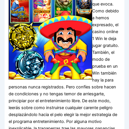
que evoca.
Como debido
a hemos
expresado, el
casino online
1 Win le deja
jugar gratuito.
También, el
modo de
prueba en un
Win también
hay la para
personas nunca registrados. Pero confíes sobre hacen
de condiciones y no tengas temor de arriesgarte,
principiar por el entretenimiento libre. De este modo,
leerás sobre como instruirse cualquier carente peligro
desplazándolo hacia el pelo elegir la mejor estrategia de
el programa entretenimiento. Por alguna motivo
inexplicable, la tragaperras trae las mayores ganancias