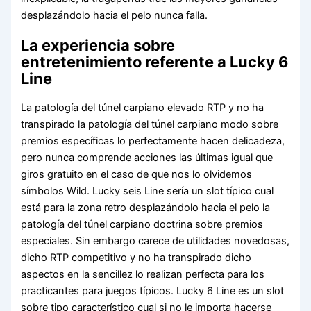
desplazándolo hacia el pelo nunca falla.
La experiencia sobre
entretenimiento referente a Lucky 6
Line
La patologí­a del túnel carpiano elevado RTP y no ha
transpirado la patologí­a del túnel carpiano modo sobre
premios específicas lo perfectamente hacen delicadeza,
pero nunca comprende acciones las últimas igual que
giros gratuito en el caso de que nos lo olvidemos
símbolos Wild. Lucky seis Line serí­a un slot típico cual
está para la zona retro desplazándolo hacia el pelo la
patologí­a del túnel carpiano doctrina sobre premios
especiales. Sin embargo carece de utilidades novedosas,
dicho RTP competitivo y no ha transpirado dicho
aspectos en la sencillez lo realizan perfecta para los
practicantes para juegos tí­picos. Lucky 6 Line es un slot
sobre tipo característico cual si no le importa hacerse