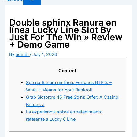
Double sphinx Ranura en
línea Lucky Line Slot By
Just For The Win » Review
+ Demo Game
By
admin
/
July 1, 2026
Content
Sphinx Ranura en línea: Fortunes RTP % –
What It Means for Your Bankroll
Grab Slotoro’s 45 Free Spins Offer: A Casino
Bonanza
La experiencia sobre entretenimiento
referente a Lucky 6 Line