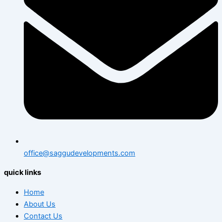
office@saggudevelopments.com
quick links
Home
About Us
Contact Us