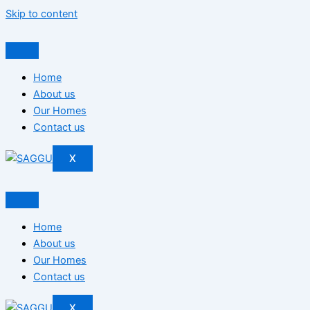
Skip to content
Home
About us
Our Homes
Contact us
X
Home
About us
Our Homes
Contact us
X