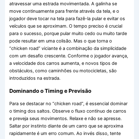
atravessar uma estrada movimentada. A galinha se
move continuamente para frente através da tela, e o
jogador deve tocar na tela para fazê-la pular e evitar os
veículos que se aproximam. O tempo preciso é crucial
para o sucesso, porque pular muito cedo ou muito tarde
pode resultar em uma colisão. Mas o que torna o
“chicken road” viciante é a combinação da simplicidade
com um desafio crescente. Conforme o jogador avança,
a velocidade dos carros aumenta, e novos tipos de
obstáculos, como caminhões ou motocicletas, são
introduzidos na estrada.
Dominando o Timing e Previsão
Para se destacar no “chicken road”, é essencial dominar
o timing dos saltos. Observe o fluxo contínuo de carros
e preveja seus movimentos. Relaxe e não se apresse.
Saltar por instinto diante de um carro que se aproxima
rapidamente é um erro comum. Ao invés disso, tente