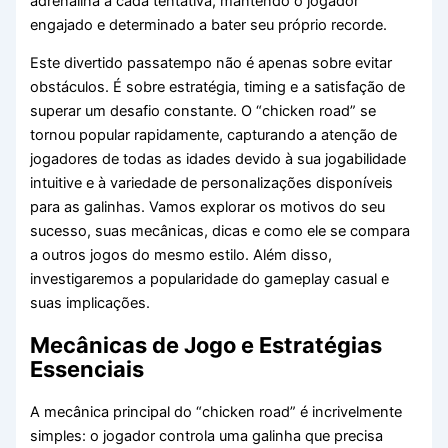
adrenalina a cada tentativa, mantendo o jogador
engajado e determinado a bater seu próprio recorde.
Este divertido passatempo não é apenas sobre evitar
obstáculos. É sobre estratégia, timing e a satisfação de
superar um desafio constante. O “chicken road” se
tornou popular rapidamente, capturando a atenção de
jogadores de todas as idades devido à sua jogabilidade
intuitive e à variedade de personalizações disponíveis
para as galinhas. Vamos explorar os motivos do seu
sucesso, suas mecânicas, dicas e como ele se compara
a outros jogos do mesmo estilo. Além disso,
investigaremos a popularidade do gameplay casual e
suas implicações.
Mecânicas de Jogo e Estratégias
Essenciais
A mecânica principal do “chicken road” é incrivelmente
simples: o jogador controla uma galinha que precisa