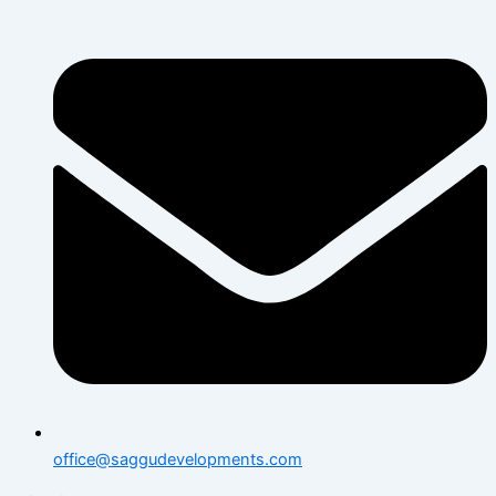
office@saggudevelopments.com