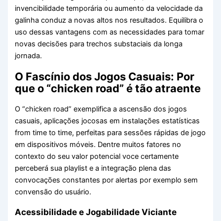
invencibilidade temporária ou aumento da velocidade da
galinha conduz a novas altos nos resultados. Equilibra o
uso dessas vantagens com as necessidades para tomar
novas decisões para trechos substaciais da longa
jornada.
O Fascínio dos Jogos Casuais: Por
que o “chicken road” é tão atraente
O “chicken road” exemplifica a ascensão dos jogos
casuais, aplicações jocosas em instalações estatísticas
from time to time, perfeitas para sessões rápidas de jogo
em dispositivos móveis. Dentre muitos fatores no
contexto do seu valor potencial voce certamente
perceberá sua playlist e a integração plena das
convocações constantes por alertas por exemplo sem
convensão do usuário.
Acessibilidade e Jogabilidade Viciante