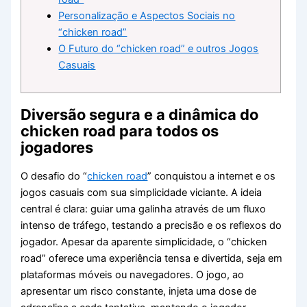
Personalização e Aspectos Sociais no
“chicken road”
O Futuro do “chicken road” e outros Jogos
Casuais
Diversão segura e a dinâmica do
chicken road para todos os
jogadores
O desafio do “
chicken road
” conquistou a internet e os
jogos casuais com sua simplicidade viciante. A ideia
central é clara: guiar uma galinha através de um fluxo
intenso de tráfego, testando a precisão e os reflexos do
jogador. Apesar da aparente simplicidade, o “chicken
road” oferece uma experiência tensa e divertida, seja em
plataformas móveis ou navegadores. O jogo, ao
apresentar um risco constante, injeta uma dose de