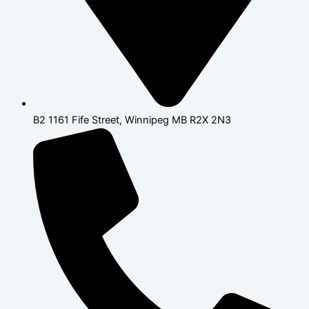
B2 1161 Fife Street, Winnipeg MB R2X 2N3