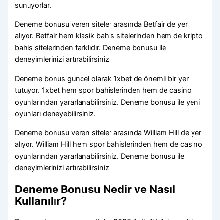
sunuyorlar.
Deneme bonusu veren siteler arasında Betfair de yer
alıyor. Betfair hem klasik bahis sitelerinden hem de kripto
bahis sitelerinden farklıdır. Deneme bonusu ile
deneyimlerinizi artırabilirsiniz.
Deneme bonus guncel olarak 1xbet de önemli bir yer
tutuyor. 1xbet hem spor bahislerinden hem de casino
oyunlarından yararlanabilirsiniz. Deneme bonusu ile yeni
oyunları deneyebilirsiniz.
Deneme bonusu veren siteler arasında William Hill de yer
alıyor. William Hill hem spor bahislerinden hem de casino
oyunlarından yararlanabilirsiniz. Deneme bonusu ile
deneyimlerinizi artırabilirsiniz.
Deneme Bonusu Nedir ve Nasıl
Kullanılır?