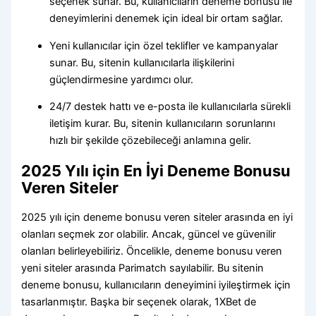
seçenek sunar. Bu, kullanıcıların deneme bonusu ile
deneyimlerini denemek için ideal bir ortam sağlar.
Yeni kullanıcılar için özel teklifler ve kampanyalar
sunar. Bu, sitenin kullanıcılarla ilişkilerini
güçlendirmesine yardımcı olur.
24/7 destek hattı ve e-posta ile kullanıcılarla sürekli
iletişim kurar. Bu, sitenin kullanıcıların sorunlarını
hızlı bir şekilde çözebileceği anlamına gelir.
2025 Yılı için En İyi Deneme Bonusu
Veren Siteler
2025 yılı için deneme bonusu veren siteler arasında en iyi
olanları seçmek zor olabilir. Ancak, güncel ve güvenilir
olanları belirleyebiliriz. Öncelikle, deneme bonusu veren
yeni siteler arasında Parimatch sayılabilir. Bu sitenin
deneme bonusu, kullanıcıların deneyimini iyileştirmek için
tasarlanmıştır. Başka bir seçenek olarak, 1XBet de