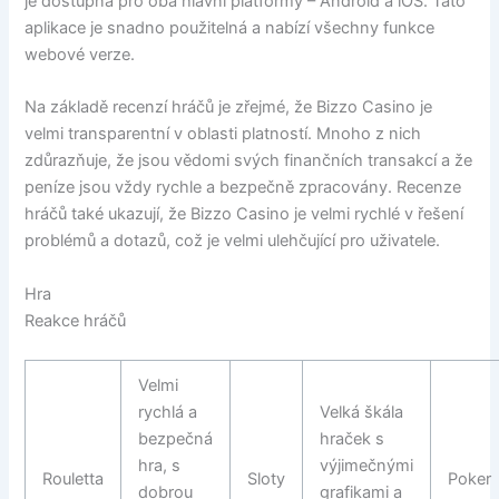
je dostupná pro oba hlavní platformy – Android a iOS. Tato
aplikace je snadno použitelná a nabízí všechny funkce
webové verze.
Na základě recenzí hráčů je zřejmé, že Bizzo Casino je
velmi transparentní v oblasti platností. Mnoho z nich
zdůrazňuje, že jsou vědomi svých finančních transakcí a že
peníze jsou vždy rychle a bezpečně zpracovány. Recenze
hráčů také ukazují, že Bizzo Casino je velmi rychlé v řešení
problémů a dotazů, což je velmi ulehčující pro uživatele.
Hra
Reakce hráčů
Velmi
rychlá a
Velká škála
bezpečná
hraček s
hra, s
výjimečnými
Rouletta
Sloty
Poker
dobrou
grafikami a