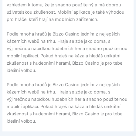
vzhledem k tomu, že je snadno použitelný a má dobrou
uživatelskou zkušenost. Mobilní aplikace je také výhodou
pro hráče, kteří hrají na mobilních zařízeních.
Podle mnoha hračů je Bizzo Casino jedním z nejlepších
kázerních webů na trhu. Hraje se zde jako doma, s
výjimečnou nabídkou hudebních her a snadno použitelnou
mobilní aplikací. Pokud hraješ na káza a hledáš unikátní
zkušenost s hudebními herami, Bizzo Casino je pro tebe
ideální volbou.
Podle mnoha hračů je Bizzo Casino jedním z nejlepších
kázerních webů na trhu. Hraje se zde jako doma, s
výjimečnou nabídkou hudebních her a snadno použitelnou
mobilní aplikací. Pokud hraješ na káza a hledáš unikátní
zkušenost s hudebními herami, Bizzo Casino je pro tebe
ideální volbou.