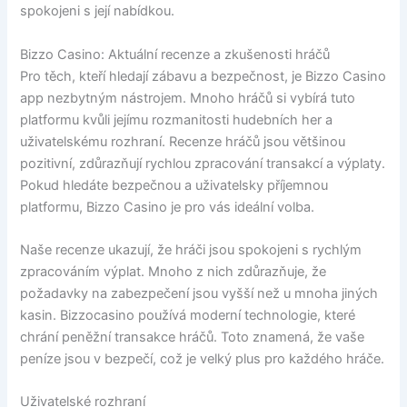
spokojeni s její nabídkou.
Bizzo Casino: Aktuální recenze a zkušenosti hráčů
Pro těch, kteří hledají zábavu a bezpečnost, je Bizzo Casino
app nezbytným nástrojem. Mnoho hráčů si vybírá tuto
platformu kvůli jejímu rozmanitosti hudebních her a
uživatelskému rozhraní. Recenze hráčů jsou většinou
pozitivní, zdůrazňují rychlou zpracování transakcí a výplaty.
Pokud hledáte bezpečnou a uživatelsky příjemnou
platformu, Bizzo Casino je pro vás ideální volba.
Naše recenze ukazují, že hráči jsou spokojeni s rychlým
zpracováním výplat. Mnoho z nich zdůrazňuje, že
požadavky na zabezpečení jsou vyšší než u mnoha jiných
kasin. Bizzocasino používá moderní technologie, které
chrání peněžní transakce hráčů. Toto znamená, že vaše
peníze jsou v bezpečí, což je velký plus pro každého hráče.
Uživatelské rozhraní