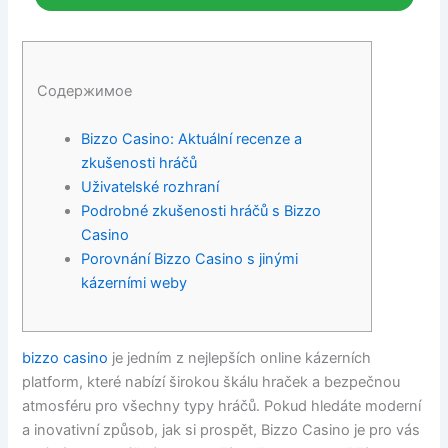
Содержимое
Bizzo Casino: Aktuální recenze a
zkušenosti hráčů
Uživatelské rozhraní
Podrobné zkušenosti hráčů s Bizzo
Casino
Porovnání Bizzo Casino s jinými
kázerními weby
bizzo casino
je jedním z nejlepších online kázerních
platform, které nabízí širokou škálu hraček a bezpečnou
atmosféru pro všechny typy hráčů. Pokud hledáte moderní
a inovativní způsob, jak si prospět, Bizzo Casino je pro vás