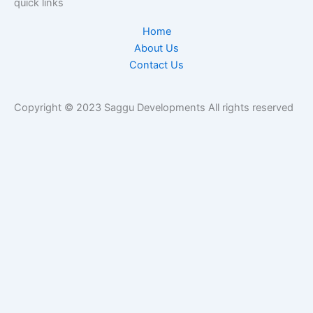
quick links
Home
About Us
Contact Us
Copyright © 2023 Saggu Developments All rights reserved