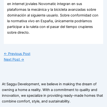
en internet joviales Novomatic integran en sus
plataformas la mecánica y la bicicleta avanzadas sobre
dominación al siguiente usuario. Sobre conformidad con
la normativa vivo en España, únicamente podrí­amos
participar a la ruleta con el pasar del tiempo crupieres
sobre directo.
←
Previous Post
Next Post
→
At Saggu Development, we believe in making the dream of
owning a home a reality. With a commitment to quality and
innovation, we specialize in providing ready-made homes that
combine comfort, style, and sustainability.