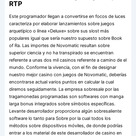
RTP
Este programador llegan a convertirse en focos de luces
caracteriza por elaborar lanzamientos sobre juegos
arquetípico o línea «Deluxe» sobre sus slost más
populares igual que serí­a nuestro supuesto sobre Book
of Ra. Las importes de Novomatic resultan sobre
superior ciencia y no ha transpirado se encuentran
referente a unas dos mil casinos referente a camino de el
mundo. Conforme la vivencia, con el fin de designar
nuestro mejor casino con juegos de Novomatic, deberías
encontrarse actual varios puntos en calcular la cual
diremos seguidamente. La empresa sobresale por las
tragamonedas programadas son softwares con manga
larga bonus integrados sobre símbolos específicas.
Levante desarrollador proporciona algún sobresaliente
software lo tanto para Sobre por la cual todos los
métodos sobre dispositivos móviles, de donde podrías
entrar a los material de este desarrollador de casino en