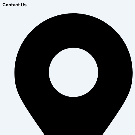
Contact Us