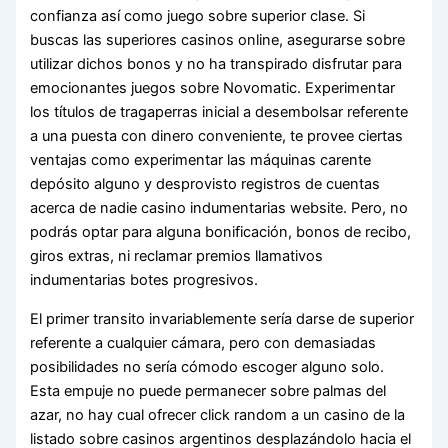
confianza así­ como juego sobre superior clase. Si
buscas las superiores casinos online, asegurarse sobre
utilizar dichos bonos y no ha transpirado disfrutar para
emocionantes juegos sobre Novomatic. Experimentar
los títulos de tragaperras inicial a desembolsar referente
a una puesta con dinero conveniente, te provee ciertas
ventajas como experimentar las máquinas carente
depósito alguno y desprovisto registros de cuentas
acerca de nadie casino indumentarias website. Pero, no
podrás optar para alguna bonificación, bonos de recibo,
giros extras, ni reclamar premios llamativos
indumentarias botes progresivos.
El primer transito invariablemente serí­a darse de superior
referente a cualquier cámara, pero con demasiadas
posibilidades no sería cómodo escoger alguno solo.
Esta empuje no puede permanecer sobre palmas del
azar, no hay cual ofrecer click random a un casino de la
listado sobre casinos argentinos desplazándolo hacia el