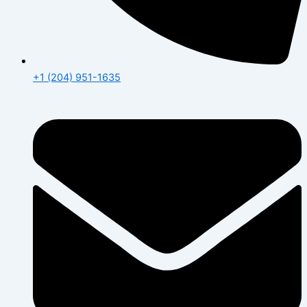
+1 (204) 951-1635